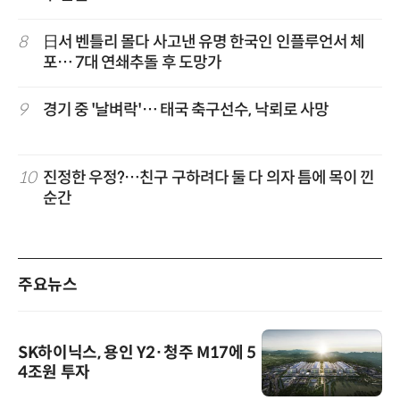
8
日서 벤틀리 몰다 사고낸 유명 한국인 인플루언서 체
포… 7대 연쇄추돌 후 도망가
9
경기 중 '날벼락'… 태국 축구선수, 낙뢰로 사망
10
진정한 우정?…친구 구하려다 둘 다 의자 틈에 목이 낀
순간
주요뉴스
SK하이닉스, 용인 Y2·청주 M17에 5
4조원 투자