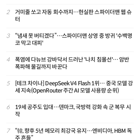
2
거미줄 쏘고 자동 회수까지…현실판 스파이더맨 웹 슈
터
3
“냄새 못 버티겠다”…스파이더맨 상영 중 방귀 '수백명
코 막고 대피'
4
폭염에 다뉴브 강바닥서 드러난 '나치 침몰선'… 암반
폭파해 물길까지 바꾼다
5
[테크 차이나] DeepSeek V4 Flash 1위… 중국 모델 강
세 지속(OpenRouter 주간 AI 모델 사용량 순위)
6
19세 공주도 입대…덴마크, 국방력 강화 속 군 복무 시
작
7
“韓, 향후 5년 메모리 최강국 유지…엔비디아, HBM 독
주 흔들”