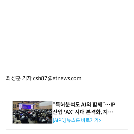
최성훈 기자 csh87@etnews.com
“특허분석도 AI와 함께”…IP
산업 'AX' 시대 본격화, 지식
재산처 1호 AI IP데이터분석
[AIPD] 뉴스룸 바로가기>
사 탄생