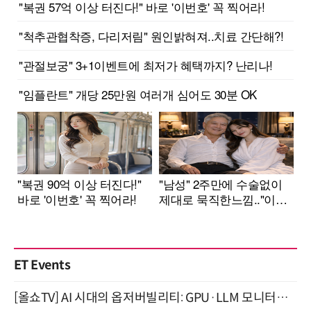
ET Events
[올쇼TV] AI 시대의 옵저버빌리티: GPU·LLM 모니터링부터 AI 기반 장애 대응까지 (8/11 생방송)