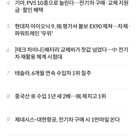
4
기아, PV5 10종으로 늘린다…전기차 구매·교체 지원
금·할인 혜택
5
현대차 아이오닉 9, 獨 평가서 볼보 EX90 제쳐…차체·
파워트레인 '우위'
6
[테크 차이나] 배터리 교체비가 찻값 넘었다…中 전기
차 재활용 체계 시험대
7
테슬라, 6개월 연속 수입차 1위 질주
8
중국산 車 수입 1년 새 2배…獨 제치고 1위
9
제네시스-대한항공, 전기차 구매 시 1만마일 쏜다