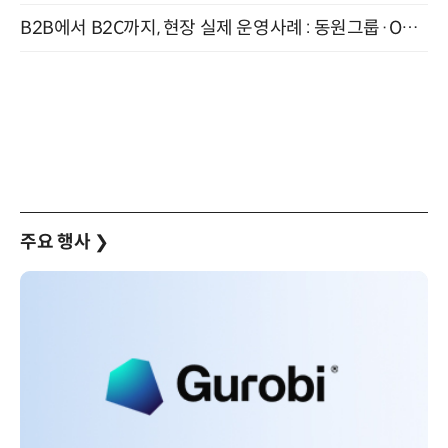
B2B에서 B2C까지, 현장 실제 운영사례 : 동원그룹·OCI·다이닝브랜즈그룹·당근 (8/27)
주요 행사
❯