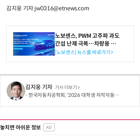
김지웅 기자 jw0316@etnews.com
노보센스, PWM 고주파 과도
간섭 난제 극복…차량용 전
류 감지 증폭기
[노보센스] 뉴스룸 바로가기>
김지웅 기자
기사 더보기
한국자동차공학회, '2026 대학생 자작자동차대회 포뮬러 부문' 개최
놓치면 아쉬운 정보
AD