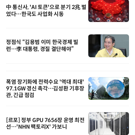
中 통신사, 'AI 토큰'으로 분기 2兆 벌
었다…한국도 사업화 시동
정점식 “김용범 이미 한국경제 빌
런…李 대통령, 경질 결단해야”
폭염 장기화에 전력수요 '역대 최대'
97.1GW 경신 촉각…김성환 기후장
관, 긴급 점검
[르포] 정부 GPU 7656장 운영 최전
선…'NHN 팩토리X' 가보니