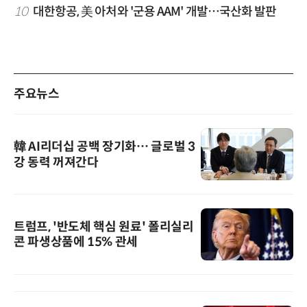
10
대한항공, 美 아처와 '군용 AAM' 개발…국산화 발판
주요뉴스
韓 AI리더십 공백 장기화… 글로벌 3
강 동력 꺼져간다
트럼프, '반도체 핵심 원료' 폴리실리
콘 파생상품에 15% 관세