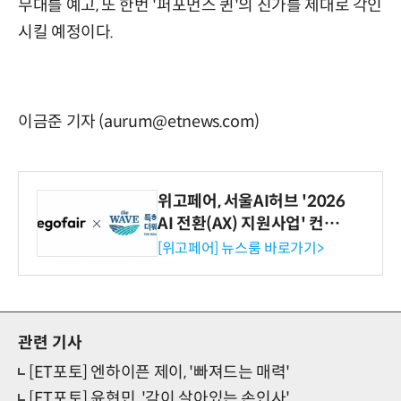
무대를 예고, 또 한번 '퍼포먼스 퀸'의 진가를 제대로 각인
시킬 예정이다.
이금준 기자 (aurum@etnews.com)
위고페어, 서울AI허브 '2026
AI 전환(AX) 지원사업' 컨소
시엄 선정
[위고페어] 뉴스룸 바로가기>
관련 기사
[ET포토] 엔하이픈 제이, '빠져드는 매력'
[ET포토] 윤현민, '각이 살아있는 손인사'