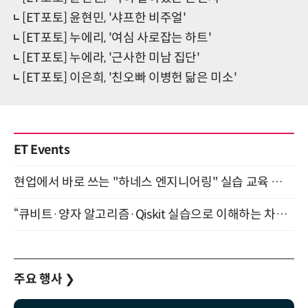
[ET포토] 윤현민, '샤프한 비주얼'
[ET포토] 누에리, '여심 사로잡는 하트'
[ET포토] 누에라, '근사한 미남 집단'
[ET포토] 이은희, '친오빠 이병헌 닮은 미소'
ET Events
현업에서 바로 쓰는 "하네스 엔지니어링" 실습 교육 워크숍 8월 20일 개최
“큐비트·양자 알고리즘·Qiskit 실습으로 이해하는 차세대 컴퓨팅” (8/28)
주요 행사
❯