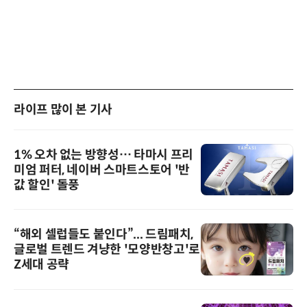
라이프 많이 본 기사
1% 오차 없는 방향성… 타마시 프리
미엄 퍼터, 네이버 스마트스토어 '반
값 할인' 돌풍
“해외 셀럽들도 붙인다”... 드림패치,
글로벌 트렌드 겨냥한 '모양반창고'로
Z세대 공략