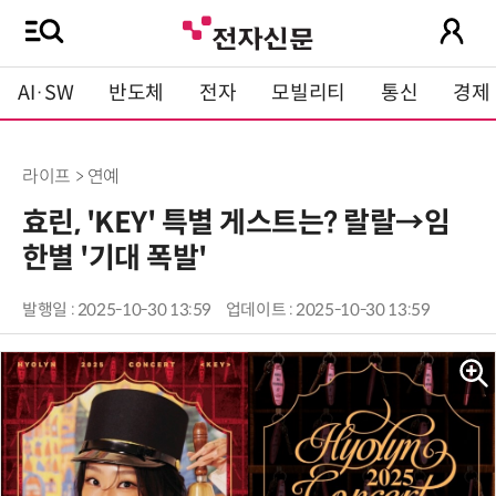
AI·SW
반도체
전자
모빌리티
통신
경제
라이프 > 연예
효린, 'KEY' 특별 게스트는? 랄랄→임
한별 '기대 폭발'
발행일 : 2025-10-30 13:59
업데이트 : 2025-10-30 13:59