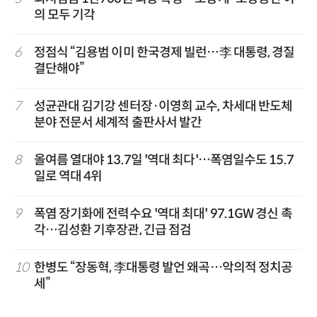
의 모두 기각
6
정점식 “김용범 이미 한국경제 빌런…李 대통령, 경질
결단해야”
7
성균관대 김기강 센터장·이영희 교수, 차세대 반도체
분야 전문서 세계적 출판사서 발간
8
올여름 열대야 13.7일 '역대 최다'…폭염일수도 15.7
일로 역대 4위
9
폭염 장기화에 전력수요 '역대 최대' 97.1GW 경신 촉
각…김성환 기후장관, 긴급 점검
10
한병도 “장동혁, 李대통령 발언 왜곡…악의적 정치공
세”