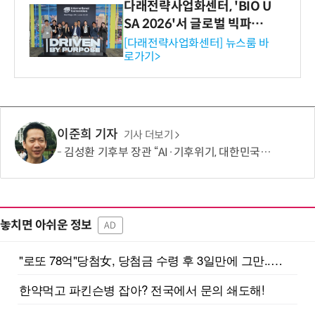
다래전략사업화센터, 'BIO U
SA 2026'서 글로벌 빅파마
와의 비즈니스 미팅 지원…K
[다래전략사업화센터] 뉴스룸 바
로가기>
-바이오 해외 진출 교두보 확
보
이준희 기자
기사 더보기
김성환 기후부 장관 “AI·기후위기, 대한민국이 함께 해결할 첫 국가 될 것”
놓치면 아쉬운 정보
AD