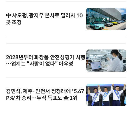
中 샤오펑, 광저우 본사로 딜러사 10
곳 초청
2028년부터 화장품 안전성평가 시행
…업계는 “사람이 없다” 아우성
김민석, 제주·인천서 정청래에 '5.67
P%'차 승리…누적 득표도 金 1위