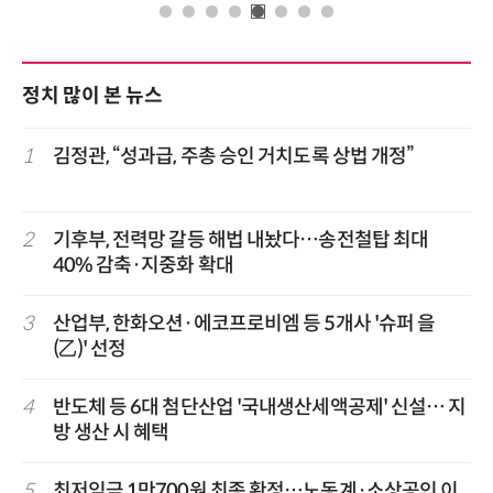
정치 많이 본 뉴스
1
김정관, “성과급, 주총 승인 거치도록 상법 개정”
2
기후부, 전력망 갈등 해법 내놨다…송전철탑 최대
40% 감축·지중화 확대
3
산업부, 한화오션·에코프로비엠 등 5개사 '슈퍼 을
(乙)' 선정
4
반도체 등 6대 첨단산업 '국내생산세액공제' 신설… 지
방 생산 시 혜택
5
최저임금 1만700원 최종 확정…노동계·소상공인 이