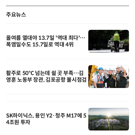
주요뉴스
올여름 열대야 13.7일 '역대 최다'…
폭염일수도 15.7일로 역대 4위
활주로 50℃ 넘는데 쉴 곳 부족…김
영훈 노동부 장관, 김포공항 불시점검
SK하이닉스, 용인 Y2·청주 M17에 5
4조원 투자