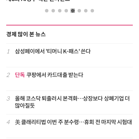
경제 많이 본 뉴스
1
삼성페이에서 '티머니 K-패스' 쓴다
2
단독
쿠팡에서 카드대출 받는다
3
올해 코스닥 퇴출러시 본격화…상장보다 상폐기업 더
많아질듯
4
美 클래리티법 이번 주 분수령…휴회 전 마지막 시험대