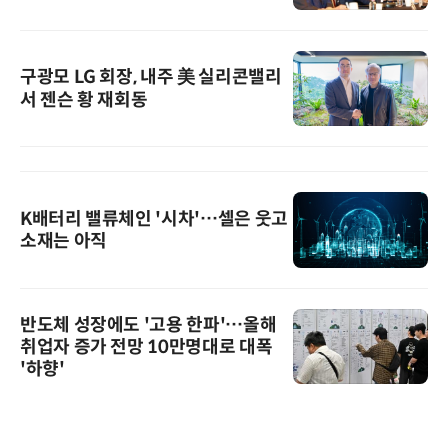
구광모 LG 회장, 내주 美 실리콘밸리
서 젠슨 황 재회동
K배터리 밸류체인 '시차'…셀은 웃고
소재는 아직
반도체 성장에도 '고용 한파'…올해
취업자 증가 전망 10만명대로 대폭
'하향'