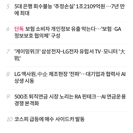
5
5대 은행 회수불능 '추정손실' 1조2109억원 …7년 만
에 최대
6
단독
보험 소비자 개인정보 유출 막는다…'보험·GA
정보보호 협의체' 구성
7
'게이밍위크' 삼성전자-LG전자 유럽서 TV·모니터 '大
戰'
8
LG 엑사원, 中企 제조현장 '전파'…대기업과 협력사 AI
상생 시동
9
500조 퇴직연금 시장 노리는 RA 핀테크…AI 연금운용
경쟁 본격화
10
코스피 급등에 매수 사이드카 발동