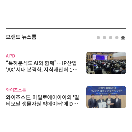
브랜드 뉴스룸
AIPD
“특허분석도 AI와 함께”…IP산업
'AX' 시대 본격화, 지식재산처 1호
AI IP데이터분석사 탄생
와이즈스톤
와이즈스톤, 마틸로에이아이의 '멀
티모달 생물자원 빅데이터'에 DQ
인증 최고 등급 수여