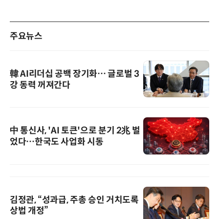
주요뉴스
韓 AI리더십 공백 장기화… 글로벌 3
강 동력 꺼져간다
中 통신사, 'AI 토큰'으로 분기 2兆 벌
었다…한국도 사업화 시동
김정관, “성과급, 주총 승인 거치도록
상법 개정”