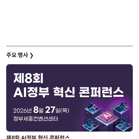
주요 행사
❯
제8회 AI정부 혁신 콘퍼런스