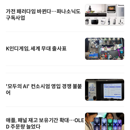
가전 패러다임 바뀐다…파나소닉도
구독사업
K인디게임, 세계 무대 출사표
'모두의 AI' 컨소시엄 영입 경쟁 불붙
어
애플, 패널 재고 보유기간 확대…OLE
D 주문량 늘었다