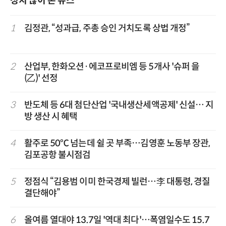
정치 많이 본 뉴스
1
김정관, “성과급, 주총 승인 거치도록 상법 개정”
2
산업부, 한화오션·에코프로비엠 등 5개사 '슈퍼 을
(乙)' 선정
3
반도체 등 6대 첨단산업 '국내생산세액공제' 신설… 지
방 생산 시 혜택
4
활주로 50℃ 넘는데 쉴 곳 부족…김영훈 노동부 장관,
김포공항 불시점검
5
정점식 “김용범 이미 한국경제 빌런…李 대통령, 경질
결단해야”
6
올여름 열대야 13.7일 '역대 최다'…폭염일수도 15.7