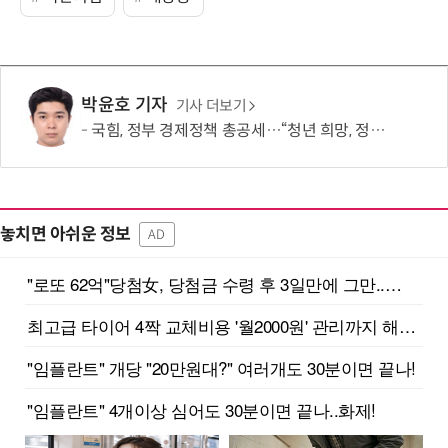
박윤호 기자
기사 더보기
국힘, 정부 경제정책 총공세…“청년 희망, 정권교체 외 해답 없어”
놓치면 아쉬운 정보
AD