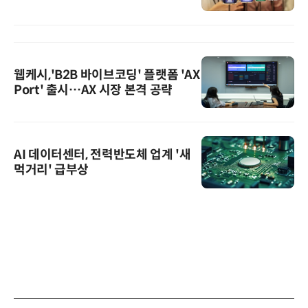
웹케시,'B2B 바이브코딩' 플랫폼 'AX
Port' 출시…AX 시장 본격 공략
AI 데이터센터, 전력반도체 업계 '새
먹거리' 급부상