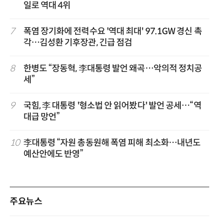
일로 역대 4위
7
폭염 장기화에 전력수요 '역대 최대' 97.1GW 경신 촉
각…김성환 기후장관, 긴급 점검
8
한병도 “장동혁, 李대통령 발언 왜곡…악의적 정치공
세”
9
국힘, 李 대통령 '형소법 안 읽어봤다' 발언 공세…“역
대급 망언”
10
李대통령 “자원 총동원해 폭염 피해 최소화…내년도
예산안에도 반영”
주요뉴스