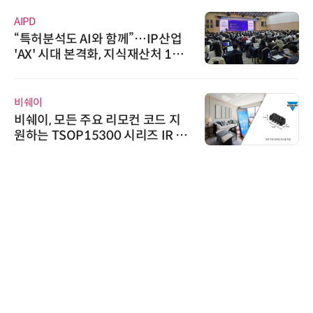
AIPD
“특허분석도 AI와 함께”…IP산업
'AX' 시대 본격화, 지식재산처 1호
AI IP데이터분석사 탄생
비쉐이
비쉐이, 모든 주요 리모컨 코드 지
원하는 TSOP15300 시리즈 IR 수
신기 출시