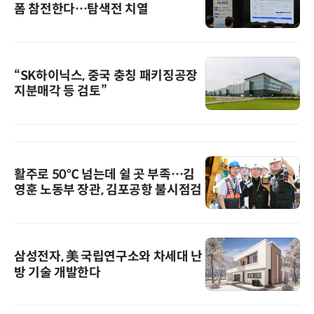
폼 참전한다…탐색전 치열
“SK하이닉스, 중국 충칭 패키징공장
지분매각 등 검토”
활주로 50℃ 넘는데 쉴 곳 부족…김
영훈 노동부 장관, 김포공항 불시점검
삼성전자, 美 국립연구소와 차세대 난
방 기술 개발한다