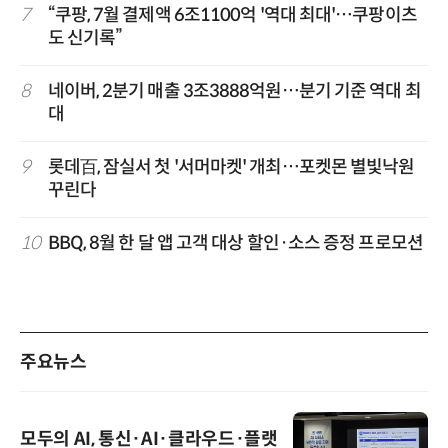
7
“쿠팡, 7월 결제액 6조1100억 '역대 최대'…쿠팡이츠
도 신기록”
8
네이버, 2분기 매출 3조3888억원…분기 기준 역대 최
대
9
롯데百, 잠실서 첫 '서머마켓' 개최…포켓몬 별빛낙원
꾸린다
10
BBQ, 8월 한 달 앱 고객 대상 할인·소스 증정 프로모션
주요뉴스
모두의 AI, 통신·AI·클라우드·플랫