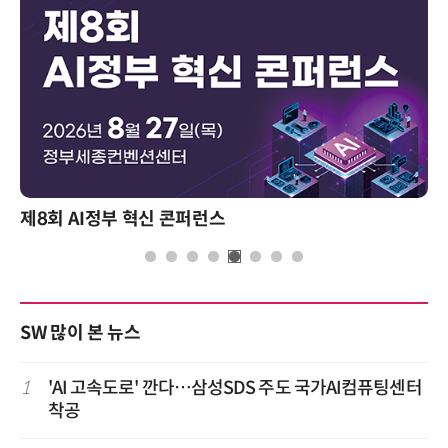
제8회 AI정부 혁신 콘퍼런스
SW 많이 본 뉴스
1
'AI 고속도로' 깐다…삼성SDS 주도 국가AI컴퓨팅센터
착공