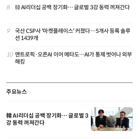
8
韓 AI리더십 공백 장기화… 글로벌 3강 동력 꺼져간다
9
국산 CSP사 '마켓플레이스' 커졌다…5개사 등록 솔루
션 1439개
10
앤트로픽·오픈AI 이어 메타도…AI가 통제 벗어나 외부
해킹
주요뉴스
韓 AI리더십 공백 장기화… 글로벌 3
강 동력 꺼져간다