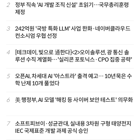
2
정부 직속 'AI 개발 조직 신설' 초읽기…국무총리훈령
제정
3
242억원 '국방 특화 LLM' 사업 한화·네이버클라우드
컨소시엄 우협 선정
4
[테크데이, 빛으로 通한다]<2>오이솔루션, 광 통신 솔
루션 수직 계열화…'실리콘 포토닉스·CPO 집중 공략'
5
오픈AI, 차세대 AI '아스트라' 출격 예고… 10년묵은 수
학 난제 10개 풀었다
6
美 행정부, AI 모델 '해킹 등 사이버 보안 테스트' 의무화
7
소프트피브이·성균관대, 실내용 3차원 구형 태양전지
IEC 국제표준 개발 과제 공식 승인