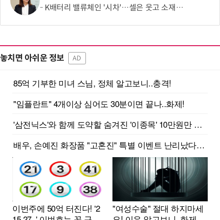
K배터리 밸류체인 '시차'…셀은 웃고 소재는 아직
놓치면 아쉬운 정보
AD