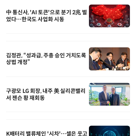
中 통신사, 'AI 토큰'으로 분기 2兆 벌
었다…한국도 사업화 시동
김정관, “성과급, 주총 승인 거치도록
상법 개정”
구광모 LG 회장, 내주 美 실리콘밸리
서 젠슨 황 재회동
K배터리 밸류체인 '시차'…셀은 웃고