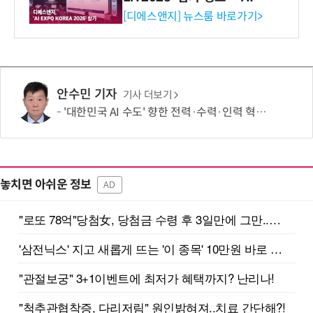
생애주기 아우르는 통합 솔루
[디에스앤지] 뉴스룸 바로가기>
션 선봬 [영상]
안수민 기자
기사 더보기
'대한민국 AI 수도' 향한 전력·수력·인력 혁신 시동…'충남 3력 혁신 TF 회의 첫 개최
놓치면 아쉬운 정보
AD