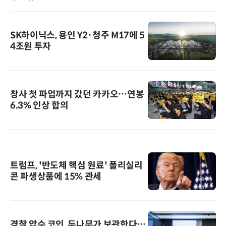
SK하이닉스, 용인 Y2·청주 M17에 5
4조원 투자
창사 첫 파업까지 갔던 카카오…연봉
6.3% 인상 합의
트럼프, '반도체 핵심 원료' 폴리실리
콘 파생상품에 15% 관세
경찰 압수 코인, 두나무가 보관한다…