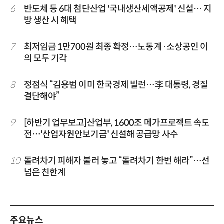
6
반도체 등 6대 첨단산업 '국내생산세액공제' 신설… 지
방 생산 시 혜택
7
최저임금 1만700원 최종 확정…노동계·소상공인 이
의 모두 기각
8
정점식 “김용범 이미 한국경제 빌런…李 대통령, 경질
결단해야”
9
[하반기 업무보고]산업부, 1600조 메가프로젝트 속도
전…'산업자원안보기금' 신설해 공급망 사수
10
돌려차기 피해자 불러 놓고 “돌려차기 한번 해라”…선
넘은 친한계
주요뉴스