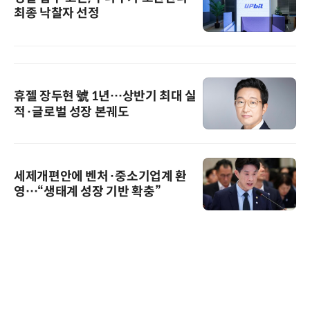
최종 낙찰자 선정
휴젤 장두현 號 1년…상반기 최대 실
적·글로벌 성장 본궤도
세제개편안에 벤처·중소기업계 환
영…“생태계 성장 기반 확충”