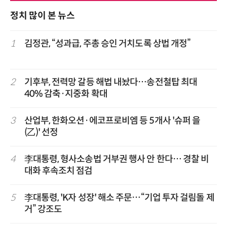
정치 많이 본 뉴스
1
김정관, “성과급, 주총 승인 거치도록 상법 개정”
2
기후부, 전력망 갈등 해법 내놨다…송전철탑 최대
40% 감축·지중화 확대
3
산업부, 한화오션·에코프로비엠 등 5개사 '슈퍼 을
(乙)' 선정
4
李대통령, 형사소송법 거부권 행사 안 한다… 경찰 비
대화 후속조치 점검
5
李대통령, 'K자 성장' 해소 주문…“기업 투자 걸림돌 제
거” 강조도