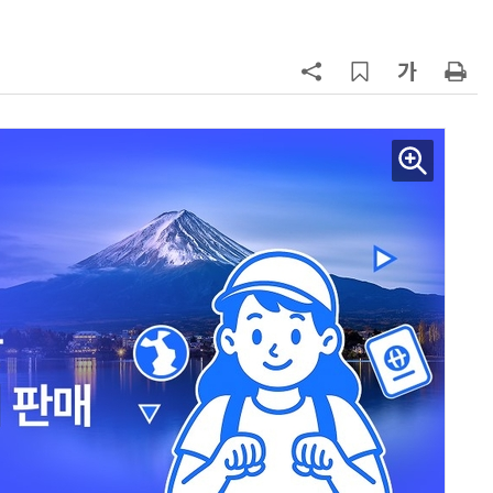
지
7
“쿠팡, 7월 결제액 6조1100억 '역대
최대'…쿠팡이츠도 신기록”
8
[뉴스줌인] 쿠팡Inc, 2분기 '어닝쇼
크'…“내년 중순께 유출 사고 전 수
회복”
9
우유 감산 협상 8월 말로 연장…산
기준 놓고 '평행선'
10
네이버, 2분기 매출 3조3888억원
분기 기준 역대 최대