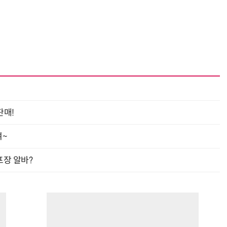
“계속 쫓아왔다”…도망치던 우크라 민간인 공격한 러 자폭 
판매!
여~
프장 알바?