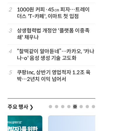
지
2
1000원 커피·45㎝ 피자…트레이
7
“쿠팡, 7
더스 'T-카페', 이마트 첫 입점
최대'…
3
상생협력법 개정안 '플랫폼 이중족
8
[뉴스줌인]
준
쇄' 채우나
크'…“내
회복”
정
4
“찰떡같이 알아듣네”…카카오, '카나
9
우유 감산
나-o' 음성 생성 기술 고도화
기준 놓고
…
5
쿠팡Inc, 상반기 영업적자 1.2조 육
10
네이버, 
박…2년치 이익 넘어서
분기 기준
주요 행사
❯