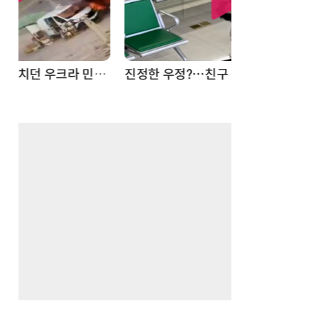
드론
진정한 우정?…친구 구하려다 둘 다 의자 틈에 목이 낀 순간