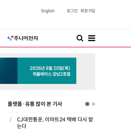
English
로그인
회원가입
플랫폼·유통 많이 본 기사
1
CJ대한통운, 이마트24 택배 다시 맡
6
카카오, 
까
는다
에 쿠팡이