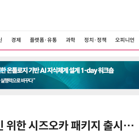
신
경제
플랫폼·유통
과학
정치·정책
오피니언
 위한 시즈오카 패키지 출시…
6
카카오, 역대 최대 분기 실적…카톡
에 쿠팡이츠 연동해 주문부터 결제