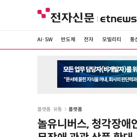
AI·SW
반도체
전자
모빌리티
통
플랫폼·유통
플랫폼
놀유니버스, 청각장애인