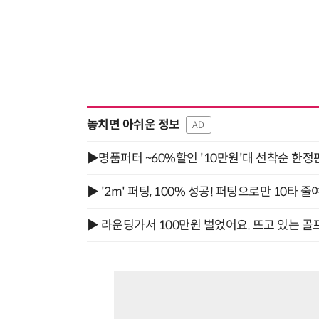
놓치면 아쉬운 정보
AD
▶명품퍼터 ~60%할인 '10만원'대 선착순 한정
▶ '2m' 퍼팅, 100% 성공! 퍼팅으로만 10타 줄
▶ 라운딩가서 100만원 벌었어요. 뜨고 있는 골