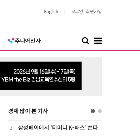
English
로그인
회원가입
경제 많이 본 기사
1
삼성페이에서 '티머니 K-패스' 쓴다
6
단독
보험
는다…'보