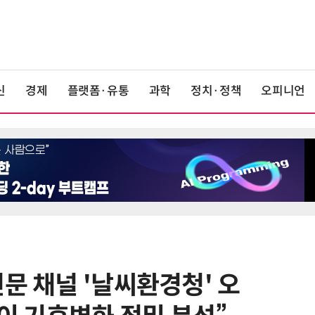
신
경제
플랫폼·유통
과학
정치·정책
오피니언
문 채널 '날씨환경청' 오
6
단독
보험 소비자 개인정보 유출 막
는다…'보험·GA 정보보호 협의체'