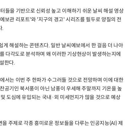
들을 기반으로 신뢰성 높고 이해하기 쉬운 날씨 해설 영상
예보관 리포트'와 '지구의 경고' 시리즈를 필두로 양질의 전
.
양자컴퓨팅 비즈니스·기술 입문 1-Day 워크샵 - 큐비트·양자 알고리듬·Qiskit 실습으로 이해하는 차세대
업무 자동화 위한 AI ‘세컨드 브레인’ 만들기 1-day 워크숍 - LLM Wiki 기반 정리·리서치·보고 자동화
쉽게 해설하는 콘텐츠다. 일반 날씨예보에서 한 걸음 더 나아
데이터를 다각도로 분석하며 왜 이러한 기상현상이 발생하는지에
설한다.
상에서는 이번 주 한파가 수그러들 것으로 전망하며 이에 대한
 찬공기인 북서풍이 아닌 남풍이 우세해 주말까지 기온을 높
권 및 도심에 유입되는 국내·외 미세먼지가 많을 것으로 예상
을 주제로 각종 흥미로운 정보들을 다루는 인공지능(AI) 제