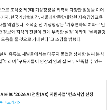
으로 조석준 제9대 기상청장을 위촉해 다양한 활동을 이어
전문기자, 한국기상협회장, 서울과학종합대학원 지속경영교육
사를 역임했다. 조석준 전 기상청장은 “기후변화의 여파로 인
거미줄 쏘고 자동 회수까지…현실판 스파이더맨 웹 슈터
70년 만에 돌아온 시베리아호랑이…카자흐스탄 야생에 풀렸다
 정보와 지식의 전달이 크게 부족한 실정”이라며 “날씨환경
 도움을 줄 것으로 기대한다”고 소감을 밝혔다.
 날씨 유튜브 채널들에서는 다루지 못했던 상세한 날씨 분석
널”이라며 “구독자들이 영상의 양과 질 모두 만족할 수 있는
I허브 '2026 AI 전환(AX) 지원사업' 컨소시엄 선정
룸 바로가기>