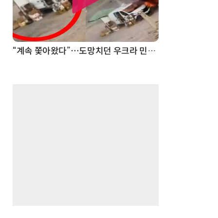
“계속 쫓아왔다”…도망치던 우크라 민간인 공격한 러 자폭 드론