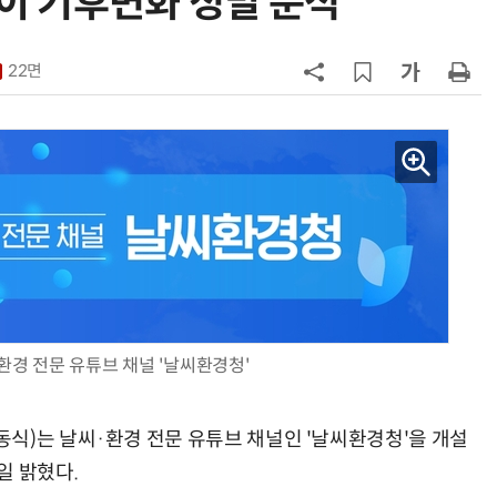
)이 기후변화 정밀 분석”
구성
7
'게이밍위크' 삼성전자-LG전자 유
서 TV·모니터 '大戰'
22면
8
500조 퇴직연금 시장 노리는 RA 핀
테크…AI 연금운용 경쟁 본격화
9
LG 엑사원, 中企 제조현장 '전파'…
대기업과 협력사 AI 상생 시동
10
코스피 급등에 매수 사이드카 발동
환경 전문 유튜브 채널 '날씨환경청'
식)는 날씨·환경 전문 유튜브 채널인 '날씨환경청'을 개설
일 밝혔다.