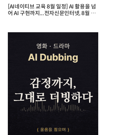
[AI네이티브 교육 8월 일정] AI 활용을 넘
어 AI 구현까지...전자신문인터넷, 8월 실
전 교육·워크숍 개최 발행일 : 2026-07-
23 10:46