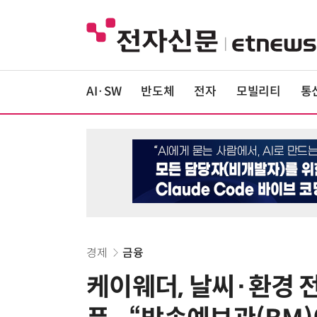
AI·SW
반도체
전자
모빌리티
통
경제
금융
케이웨더, 날씨·환경 전