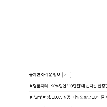
놓치면 아쉬운 정보
AD
▶명품퍼터 ~60%할인 '10만원'대 선착순 한정
▶ '2m' 퍼팅, 100% 성공! 퍼팅으로만 10타 줄