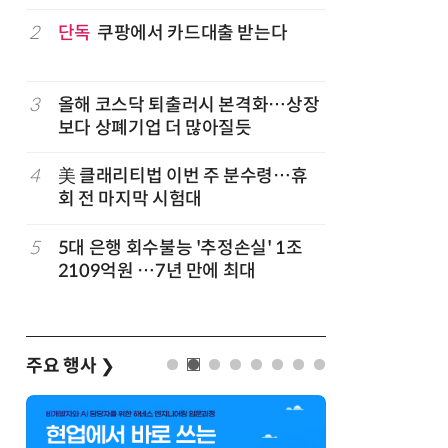
구성
럽
2
단독
쿠팡에서 카드대출 받는다
7
'게이밍위
서 TV·모
3
올해 코스닥 퇴출러시 본격화…상장
8
500조 
보다 상폐기업 더 많아질듯
테크…AI
4
美 클래리티법 이번 주 분수령…휴
9
LG 엑사
회 전 마지막 시험대
대기업과 
5
5대 은행 회수불능 '추정손실' 1조
10
코스피 급
2109억원 …7년 만에 최대
주요 행사
❯