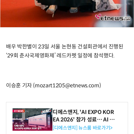
배우 박한별이 23일 서울 논현동 건설회관에서 진행된
‘29회 춘사국제영화제’ 레드카펫 일정에 참석했다.
이승훈 기자 (mozart1205@etnews.com)
디에스앤지, 'AI EXPO KOR
EA 2026' 참가 성료… AI 전
생애주기 아우르는 통합 솔루
[디에스앤지] 뉴스룸 바로가기>