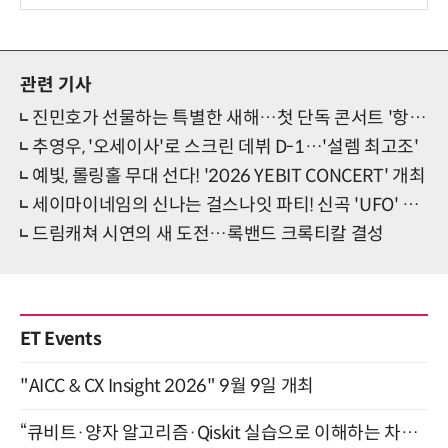
션 선봬 [영상]
관련 기사
진민호가 선물하는 특별한 새해…첫 단독 콘서트 '항해'
추영우, '오세이사'로 스크린 데뷔 D-1…'설렘 최고조'
예빛, 롤링홀 무대 선다! '2026 YEBIT CONCERT' 개최
세이마이네임의 신나는 걸스나잇 파티! 신곡 'UFO' 기대 증폭
드림캐쳐 시연의 새 도전…록밴드 크록티칼 결성
ET Events
"AICC & CX Insight 2026" 9월 9일 개최
“큐비트·양자 알고리즘·Qiskit 실습으로 이해하는 차세대 컴퓨팅” (8/28)