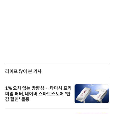
라이프 많이 본 기사
1% 오차 없는 방향성… 타마시 프리
미엄 퍼터, 네이버 스마트스토어 '반
값 할인' 돌풍