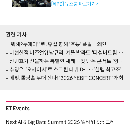
재산처 1호 AI IP데이터분석
[AIPD] 뉴스룸 바로가기>
사 탄생
관련 기사
'뭐해?누에라!' 린, 유섭 향해 '호통' 폭발…왜?!
비현실적 비주얼?! 남규리, 겨울 발라드 '디셈버드림' MV 화제
진민호가 선물하는 특별한 새해…첫 단독 콘서트 '항해'
추영우, '오세이사'로 스크린 데뷔 D-1…'설렘 최고조'
예빛, 롤링홀 무대 선다! '2026 YEBIT CONCERT' 개최
ET Events
Next AI & Big Data Summit 2026 엘타워 6층 그레이스홀 개최 (9/18)