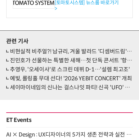
기관·보험사 공략”
[토마토시스템] 뉴스룸 바로가기
>
관련 기사
비현실적 비주얼?! 남규리, 겨울 발라드 '디셈버드림' MV 화제
진민호가 선물하는 특별한 새해…첫 단독 콘서트 '항해'
추영우, '오세이사'로 스크린 데뷔 D-1…'설렘 최고조'
예빛, 롤링홀 무대 선다! '2026 YEBIT CONCERT' 개최
세이마이네임의 신나는 걸스나잇 파티! 신곡 'UFO' 기대 증폭
ET Events
AI × Design : UX디자이너의 5가지 생존 전략과 실전 대응 8월 28일 개최