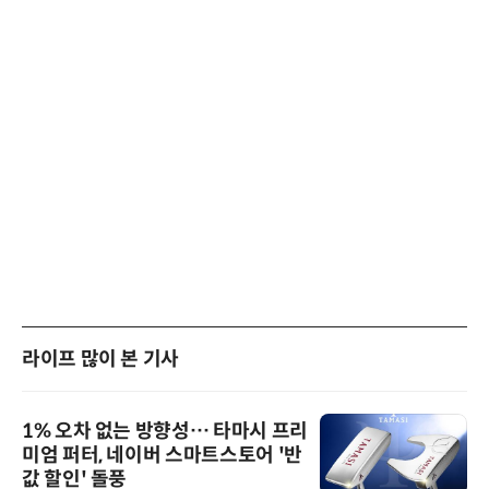
라이프 많이 본 기사
1% 오차 없는 방향성… 타마시 프리
미엄 퍼터, 네이버 스마트스토어 '반
값 할인' 돌풍