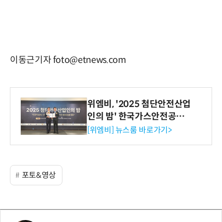
이동근기자 foto@etnews.com
위엠비, '2025 첨단안전산업
인의 밤' 한국가스안전공사
사장상 수상
[위엠비] 뉴스룸 바로가기>
포토&영상