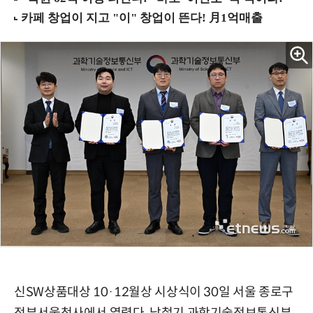
신SW상품대상 10·12월상 시상식이 30일 서울 종로구