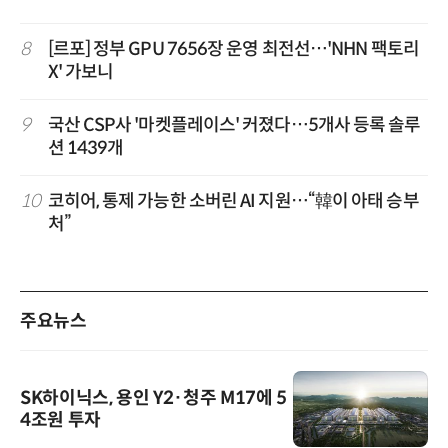
8
[르포] 정부 GPU 7656장 운영 최전선…'NHN 팩토리
X' 가보니
9
국산 CSP사 '마켓플레이스' 커졌다…5개사 등록 솔루
션 1439개
10
코히어, 통제 가능한 소버린 AI 지원…“韓이 아태 승부
처”
주요뉴스
SK하이닉스, 용인 Y2·청주 M17에 5
4조원 투자