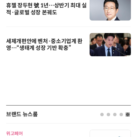
휴젤 장두현 號 1년…상반기 최대 실
적·글로벌 성장 본궤도
세제개편안에 벤처·중소기업계 환
영…“생태계 성장 기반 확충”
브랜드 뉴스룸
위고페어