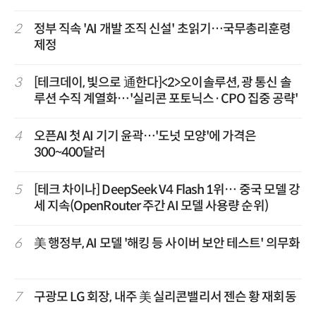
2
정부 직속 'AI 개발 조직 신설' 초읽기…국무총리훈령
제정
3
[테크데이, 빛으로 通한다]<2>오이솔루션, 광 통신 솔
루션 수직 계열화…'실리콘 포토닉스·CPO 집중 공략'
4
오픈AI 첫 AI 기기 윤곽…'도넛 모양'에 가격은
300~400달러
5
[테크 차이나] DeepSeek V4 Flash 1위… 중국 모델 강
세 지속(OpenRouter 주간 AI 모델 사용량 순위)
6
美 행정부, AI 모델 '해킹 등 사이버 보안 테스트' 의무화
7
구광모 LG 회장, 내주 美 실리콘밸리서 젠슨 황 재회동