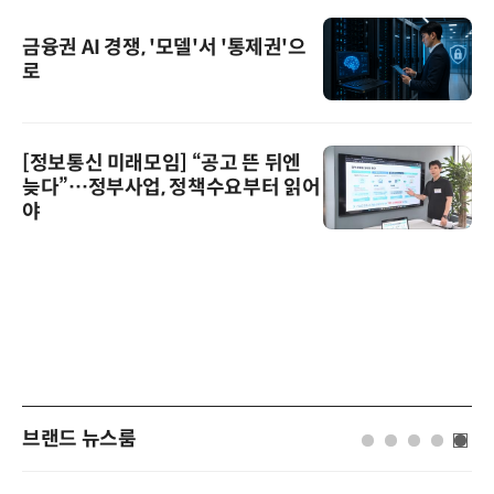
금융권 AI 경쟁, '모델'서 '통제권'으
로
[정보통신 미래모임] “공고 뜬 뒤엔
늦다”…정부사업, 정책수요부터 읽어
야
브랜드 뉴스룸