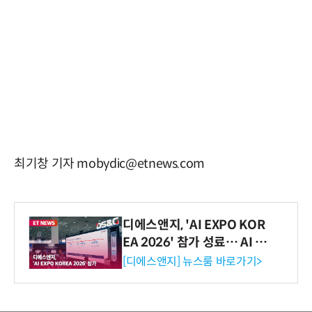
최기창 기자 mobydic@etnews.com
디에스앤지, 'AI EXPO KOR
EA 2026' 참가 성료… AI 전
생애주기 아우르는 통합 솔루
[디에스앤지] 뉴스룸 바로가기>
션 선봬 [영상]