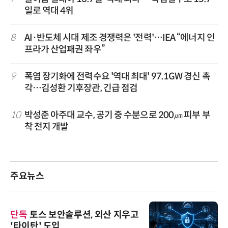
일로 역대 4위
8
AI·반도체 시대 제조 경쟁력은 '전력'…IEA “에너지 인
프라가 산업패권 좌우”
9
폭염 장기화에 전력수요 '역대 최대' 97.1GW 경신 촉
각…김성환 기후장관, 긴급 점검
10
박성준 아주대 교수, 공기 중 수분으로 200㎛ 피부 부
착 전지 개발
주요뉴스
단독
토스 보안솔루션, 외산 지우고
'타이탄' 도입