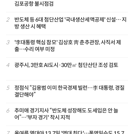
김포공항 불시점검
2
반도체 등 6대 첨단산업 '국내생산세액공제' 신설… 지
방 생산 시 혜택
3
'李대통령 핵심 참모' 김상호 靑 춘추관장, 사직서 제
출…수리 여부 미정
4
광주시, 3만호 AI도시·30만㎡ 첨단산단 조성 검토
5
정점식 “김용범 이미 한국경제 빌런…李 대통령, 경질
결단해야”
6
추미애 경기지사 “반도체 성장해도 도세입은 안 늘
어”…'부자 경기' 착시 지적
7
올여름 열대야 13.7일 '역대 최다'…폭염일수도 15.7