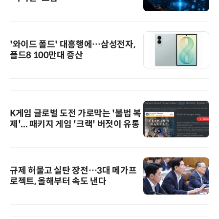
'와이드 폴드' 대흥행에…삼성전자,
폴드8 100만대 증산
K게임 글로벌 도전 가로막는 '불법 복
제'... 패키지 게임 '크랙' 버젓이 유통
규제 허물고 실탄 장전…3대 메가프
로젝트, 올해부터 속도 낸다