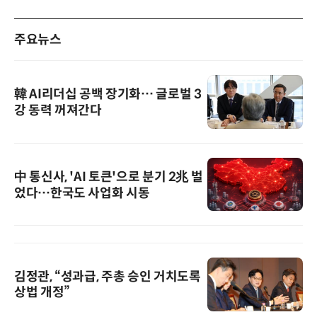
주요뉴스
韓 AI리더십 공백 장기화… 글로벌 3
강 동력 꺼져간다
中 통신사, 'AI 토큰'으로 분기 2兆 벌
었다…한국도 사업화 시동
김정관, “성과급, 주총 승인 거치도록
상법 개정”