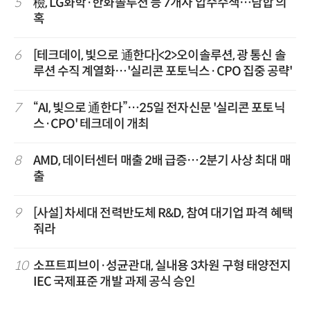
5
檢, LG화학·한화솔루션 등 7개사 압수수색…담합 의
혹
6
[테크데이, 빛으로 通한다]<2>오이솔루션, 광 통신 솔
루션 수직 계열화…'실리콘 포토닉스·CPO 집중 공략'
7
“AI, 빛으로 通한다”…25일 전자신문 '실리콘 포토닉
스·CPO' 테크데이 개최
8
AMD, 데이터센터 매출 2배 급증…2분기 사상 최대 매
출
9
[사설] 차세대 전력반도체 R&D, 참여 대기업 파격 혜택
줘라
10
소프트피브이·성균관대, 실내용 3차원 구형 태양전지
IEC 국제표준 개발 과제 공식 승인