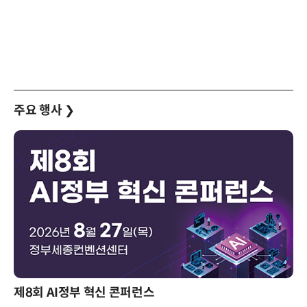
주요 행사
❯
제8회 AI정부 혁신 콘퍼런스