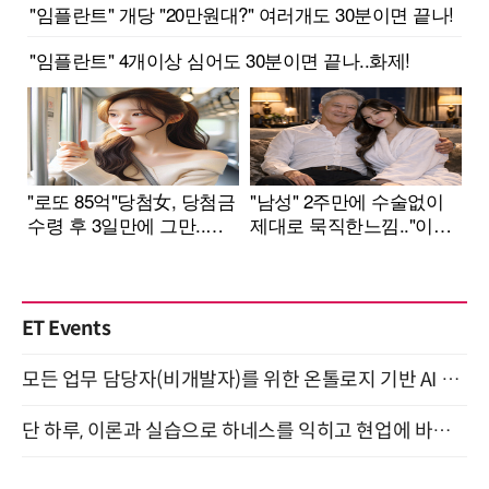
ET Events
모든 업무 담당자(비개발자)를 위한 온톨로지 기반 AI 지식체계 설계 1-day 워크숍 8월 20일 개최
단 하루, 이론과 실습으로 하네스를 익히고 현업에 바로 쓰는 핸즈온 워크숍 (8/20)