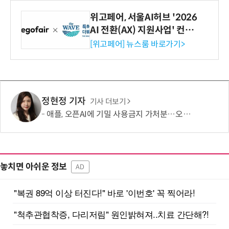
위고페어, 서울AI허브 '2026
AI 전환(AX) 지원사업' 컨소
시엄 선정
[위고페어] 뉴스룸 바로가기>
정현정 기자
기사 더보기
애플, 오픈AI에 기밀 사용금지 가처분…오픈AI “근거 없는 감정 싸움”
놓치면 아쉬운 정보
AD