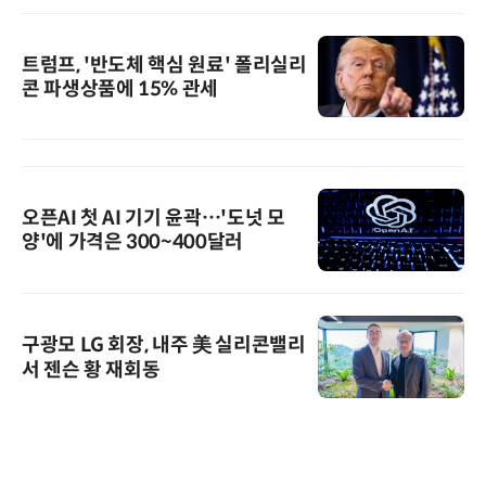
트럼프, '반도체 핵심 원료' 폴리실리
콘 파생상품에 15% 관세
오픈AI 첫 AI 기기 윤곽…'도넛 모
양'에 가격은 300~400달러
구광모 LG 회장, 내주 美 실리콘밸리
서 젠슨 황 재회동