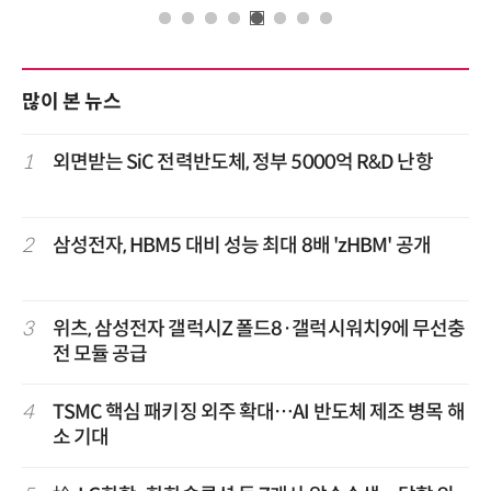
많이 본 뉴스
1
외면받는 SiC 전력반도체, 정부 5000억 R&D 난항
2
삼성전자, HBM5 대비 성능 최대 8배 'zHBM' 공개
3
위츠, 삼성전자 갤럭시Z 폴드8·갤럭시워치9에 무선충
전 모듈 공급
4
TSMC 핵심 패키징 외주 확대…AI 반도체 제조 병목 해
소 기대