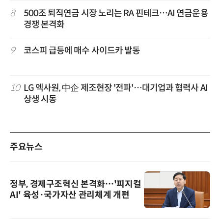
8
500조 퇴직연금 시장 노리는 RA 핀테크…AI 연금운용
경쟁 본격화
9
코스피 급등에 매수 사이드카 발동
10
LG 엑사원, 中企 제조현장 '전파'…대기업과 협력사 AI
상생 시동
주요뉴스
정부, 경제구조혁신 본격화…'피지컬
AI' 육성·국가자산 관리체계 개편