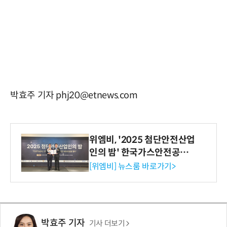
박효주 기자 phj20@etnews.com
위엠비, '2025 첨단안전산업
인의 밤' 한국가스안전공사
사장상 수상
[위엠비] 뉴스룸 바로가기>
박효주 기자
기사 더보기