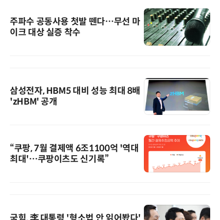
주파수 공동사용 첫발 뗀다…무선 마
이크 대상 실증 착수
삼성전자, HBM5 대비 성능 최대 8배
'zHBM' 공개
“쿠팡, 7월 결제액 6조1100억 '역대
최대'…쿠팡이츠도 신기록”
국힘, 李 대통령 '형소법 안 읽어봤다'