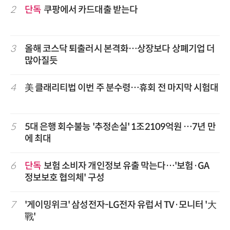
2
단독
쿠팡에서 카드대출 받는다
3
올해 코스닥 퇴출러시 본격화…상장보다 상폐기업 더
많아질듯
4
美 클래리티법 이번 주 분수령…휴회 전 마지막 시험대
5
5대 은행 회수불능 '추정손실' 1조2109억원 …7년 만
에 최대
6
단독
보험 소비자 개인정보 유출 막는다…'보험·GA
정보보호 협의체' 구성
7
'게이밍위크' 삼성전자-LG전자 유럽서 TV·모니터 '大
戰'