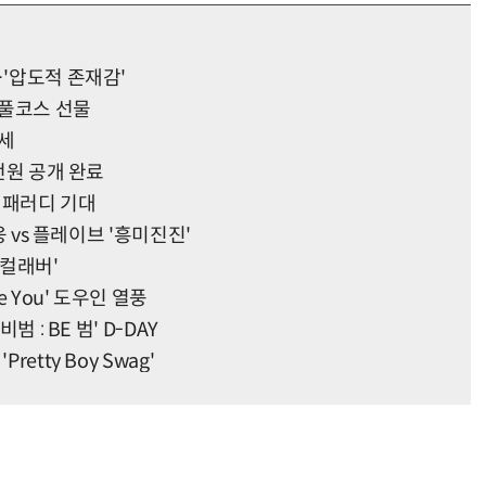
…'압도적 존재감'
 풀코스 선물
운세
 전원 공개 완료
' 패러디 기대
웅 vs 플레이브 '흥미진진'
 컬래버'
e You' 도우인 열풍
 : BE 범' D-DAY
etty Boy Swag'