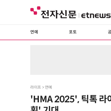
연예
포토
라이프 > 연예
'HMA 2025', 틱톡
획' 기대