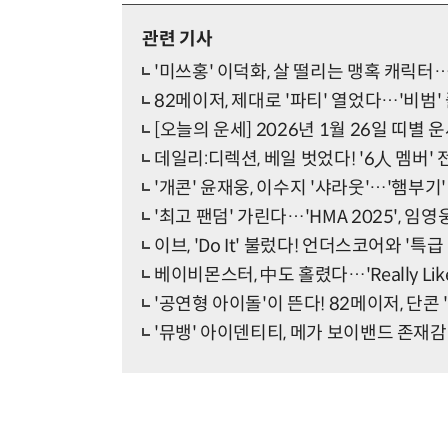
관련 기사
'미쓰홍' 이덕화, 살 떨리는 맹혹 캐릭터
82메이저, 제대로 '파티' 열었다…'비범'
[오늘의 운세] 2026년 1월 26일 띠별 
데일리:디렉션, 베일 벗었다! '6人 멤버'
'개콘' 윤재웅, 이수지 '샤라웃'…'햄부기
'최고 팬덤' 가린다…'HMA 2025', 임영
이브, 'Do It' 불렀다! 언더스코어와 '특급
베이비몬스터, 中도 홀렸다…'Really Lik
'공연형 아이돌'이 뜬다! 82메이저, 단콘 '비범
'뮤뱅' 아이덴티티, 메가 보이밴드 존재감 'Pr