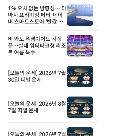
1% 오차 없는 방향성… 타
마시 프리미엄 퍼터, 네이
버 스마트스토어 '반값 할
인' 돌풍
비 와도 폭염이어도 걱정
끝…실내 워터파크형 리조
트 여름 특수
[오늘의 운세] 2026년 7월
30일 띠별 운세
[오늘의 운세] 2026년 8월
7일 띠별 운세
[오늘의 운세] 2026년 7월