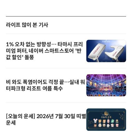
라이프 많이 본 기사
1% 오차 없는 방향성… 타마시 프리
미엄 퍼터, 네이버 스마트스토어 '반
값 할인' 돌풍
비 와도 폭염이어도 걱정 끝…실내 워
터파크형 리조트 여름 특수
[오늘의 운세] 2026년 7월 30일 띠별
운세