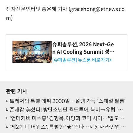
전자신문인터넷 홍은혜 기자 (gracehong@etnews.co
m)
슈퍼솔루션, 2026 Next-Ge
n AI Cooling Summit 성황
리 성료
[슈퍼솔루션] 뉴스룸 바로가기>
관련 기사
트레저의 특별 데뷔 2000일…설렘 가득 '스페셜 필름'
존재감 美쳤다! 방탄소년단 월드투어, 북미→유럽 '쾌속 매진'
'언더커버 미쓰홍' 김형묵, 야망과 코믹 사이…'압도적 신스틸러'
'제2회 디 어워즈', 특별한 '★' 뜬다…시상자 라인업 눈길