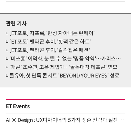
보
관련 기사
[ET포토] 지프룩, '탄성 자아내는 런웨이'
[ET포토] 펜타곤 후이, '핫팩 같은 하트'
[ET포토] 펜타곤 후이, '칼각잡은 패션'
'미쓰홍' 이덕화, 눈 뗄 수 없는 '명품 악역'…카리스마 폭발
'개콘' 조수연, 조폭 제압?!…'골목대장 데프콘' 면모
클유아, 첫 단독 콘서트 'BEYOND YOUR EYES' 성료
ET Events
AI × Design : UX디자이너의 5가지 생존 전략과 실전 대응 8월 28일 개최