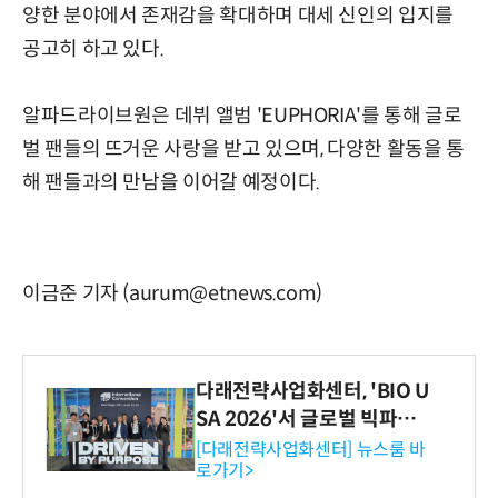
양한 분야에서 존재감을 확대하며 대세 신인의 입지를
공고히 하고 있다.
알파드라이브원은 데뷔 앨범 'EUPHORIA'를 통해 글로
벌 팬들의 뜨거운 사랑을 받고 있으며, 다양한 활동을 통
해 팬들과의 만남을 이어갈 예정이다.
이금준 기자 (aurum@etnews.com)
다래전략사업화센터, 'BIO U
SA 2026'서 글로벌 빅파마
와의 비즈니스 미팅 지원…K
[다래전략사업화센터] 뉴스룸 바
로가기>
-바이오 해외 진출 교두보 확