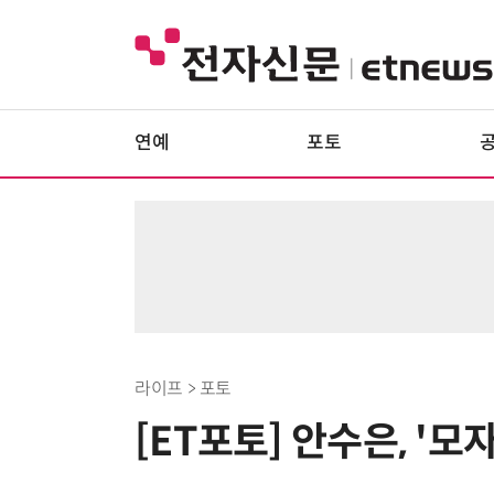
연예
포토
라이프 > 포토
[ET포토] 안수은, '모