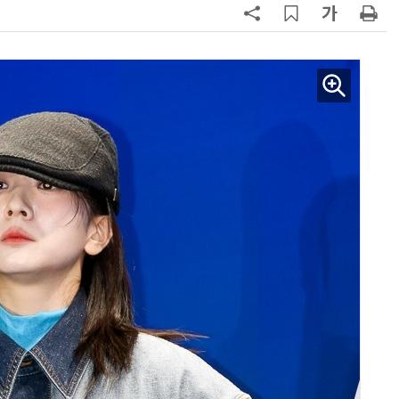
양자컴퓨팅 비즈니스·기술 입문 1-Day 워크샵 - 큐비트·양자 알고리듬·Qiskit 실습으로 이해하는 차세대
업무 자동화 위한 AI ‘세컨드 브레인’ 만들기 1-day 워크숍 - LLM Wiki 