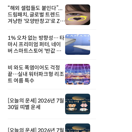
“해외 셀럽들도 붙인다”...
드림패치, 글로벌 트렌드
겨냥한 '모양반창고'로 Z세
대 공략
1% 오차 없는 방향성… 타
마시 프리미엄 퍼터, 네이
버 스마트스토어 '반값 할
인' 돌풍
비 와도 폭염이어도 걱정
끝…실내 워터파크형 리조
트 여름 특수
[오늘의 운세] 2026년 7월
30일 띠별 운세
[오늘의 운세] 2026년 7월