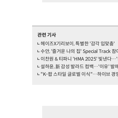
관련 기사
헤이즈X기리보이, 특별한 '감각 입맞춤'
수안, '즐거운 나의 집' Special Track 
이찬원 & 티파니 'HMA 2025' 빛낸다…'
설하윤, 新 감성 발라드 컴백…'이유' 발
"K-팝 스타일 글로벌 이식"…하이브 경영진