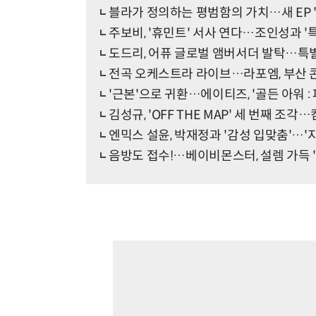
블라가 정의하는 평범함의 가치…새 EP 'Nor
주보비, '휴민트' 서사 연다…조인성과 '
도드리, 어퓨 글로벌 앰버서더 발탁…특별
전곡 오케스트라 라이브…라포엠, 부산 콘서
'근본'으로 귀환…에이티즈, '골든 아워 : 파
김성규, 'OFF THE MAP' 세 번째 조각
엔믹스 설윤, 박재정과 '감성 입맞춤'…'
음방도 접수!…베이비몬스터, 설렘 가득 'Real