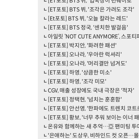
[ET포토] BTS 뷔, '입국장이 런웨이로'
[ET포토] BTS 뷔, '조각은 가려도 조각'
[Et포토] BTS 뷔, '오늘 칼라는 레드'
[ET포토] BTS 정국, '센치한 발걸음'
아일릿 ‘NOT CUTE ANYMORE’, 스포
[ET포토] 박지안, '화려한 패션'
[ET포토] 오나라, '우아란 럭셔리'
[ET포토] 오나라, '머리결만 넘겨도'
[ET포토] 하영, '상큼한 미소'
[ET포토] 하영, '조각 미모'
CGV, 매출 성장에도 국내 극장은 '적자'
[ET포토] 정택현, '넘치는 훈훈함'
[ET포토] 안선영, '한파에도 트렌치 코트
[ET포토] 황보, '너무 추워 보이는 이너 패
온유와 함께하는 새 추억…亞 팬미팅 투어 '
'은애하는' 도상우, 비하인드 컷 오픈…몰