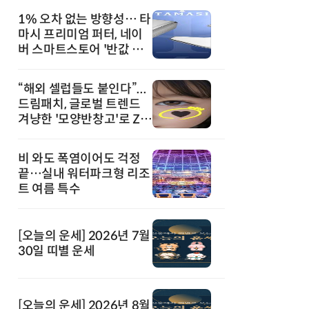
1% 오차 없는 방향성… 타
마시 프리미엄 퍼터, 네이
버 스마트스토어 '반값 할
인' 돌풍
“해외 셀럽들도 붙인다”...
드림패치, 글로벌 트렌드
겨냥한 '모양반창고'로 Z세
대 공략
비 와도 폭염이어도 걱정
끝…실내 워터파크형 리조
트 여름 특수
[오늘의 운세] 2026년 7월
30일 띠별 운세
[오늘의 운세] 2026년 8월