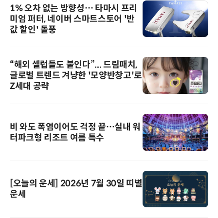
1% 오차 없는 방향성… 타마시 프리
미엄 퍼터, 네이버 스마트스토어 '반
값 할인' 돌풍
“해외 셀럽들도 붙인다”... 드림패치,
글로벌 트렌드 겨냥한 '모양반창고'로
Z세대 공략
비 와도 폭염이어도 걱정 끝…실내 워
터파크형 리조트 여름 특수
[오늘의 운세] 2026년 7월 30일 띠별
운세