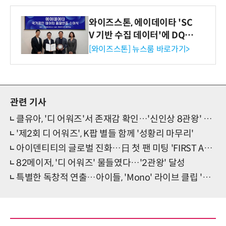
와이즈스톤, 에이데이타 'SC
V 기반 수집 데이터'에 DQ인
증 최고 등급 수여
[와이즈스톤] 뉴스룸 바로가기>
관련 기사
클유아, '디 어워즈'서 존재감 확인…'신인상 8관왕' 등극
'제2회 디 어워즈', K팝 별들 함께 '성황리 마무리'
아이덴티티의 글로벌 진화…日 첫 팬 미팅 'FIRST ACTION' 성료
82메이저, '디 어워즈' 물들였다…'2관왕' 달성
특별한 독창적 연출…아이들, 'Mono' 라이브 클립 '시선 집중'