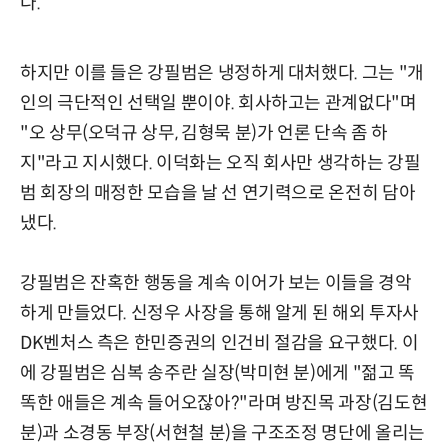
다.
하지만 이를 들은 강필범은 냉정하게 대처했다. 그는 "개
인의 극단적인 선택일 뿐이야. 회사하고는 관계없다"며
"오 상무(오덕규 상무, 김형묵 분)가 언론 단속 좀 하
지"라고 지시했다. 이덕화는 오직 회사만 생각하는 강필
범 회장의 매정한 모습을 날 선 연기력으로 온전히 담아
냈다.
강필범은 잔혹한 행동을 계속 이어가 보는 이들을 경악
하게 만들었다. 신정우 사장을 통해 알게 된 해외 투자사
DK벤처스 측은 한민증권의 인건비 절감을 요구했다. 이
에 강필범은 심복 송주란 실장(박미현 분)에게 "젊고 똑
똑한 애들은 계속 들어오잖아?"라며 방진목 과장(김도현
분)과 소경동 부장(서현철 분)을 구조조정 명단에 올리는