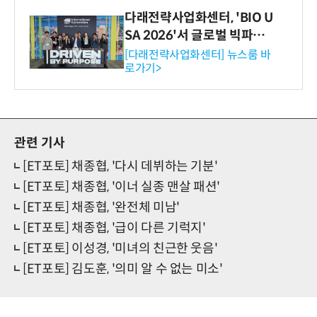
다래전략사업화센터, 'BIO U
SA 2026'서 글로벌 빅파마
와의 비즈니스 미팅 지원…K
[다래전략사업화센터] 뉴스룸 바
로가기>
-바이오 해외 진출 교두보 확
보
관련 기사
[ET포토] 채종협, '다시 데뷔하는 기분'
[ET포토] 채종협, '이너 실종 맨살 패션'
[ET포토] 채종협, '완전체 미남'
[ET포토] 채종협, '급이 다른 기럭지'
[ET포토] 이성경, '미녀의 친근한 웃음'
[ET포토] 김도훈, '의미 알 수 없는 미소'