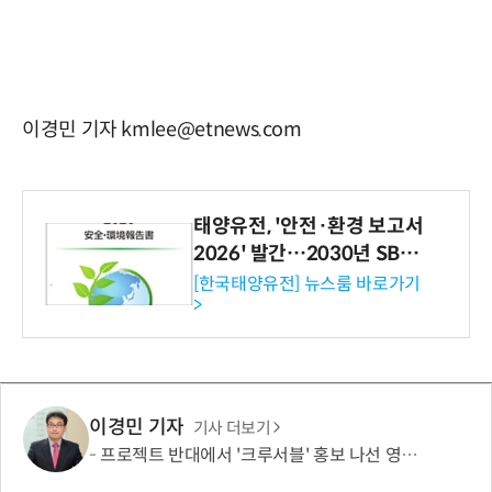
이경민 기자 kmlee@etnews.com
태양유전, '안전·환경 보고서
2026' 발간…2030년 SBT
수준 온실가스 감축 추진
[한국태양유전] 뉴스룸 바로가기
>
이경민 기자
기사 더보기
프로젝트 반대에서 '크루서블' 홍보 나선 영풍·MBK, '말바꾸기' 이어 '주주권' 논란