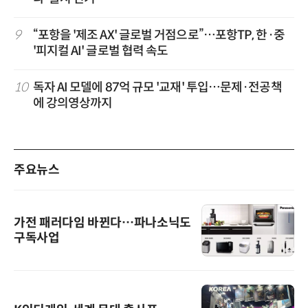
9
“포항을 '제조 AX' 글로벌 거점으로”…포항TP, 한·중
'피지컬 AI' 글로벌 협력 속도
10
독자 AI 모델에 87억 규모 '교재' 투입…문제·전공책
에 강의영상까지
주요뉴스
가전 패러다임 바뀐다…파나소닉도
구독사업