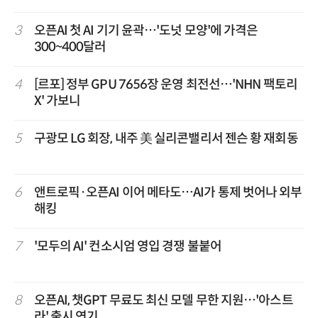
3
오픈AI 첫 AI 기기 윤곽…'도넛 모양'에 가격은
300~400달러
4
[르포] 정부 GPU 7656장 운영 최전선…'NHN 팩토리
X' 가보니
5
구광모 LG 회장, 내주 美 실리콘밸리서 젠슨 황 재회동
6
앤트로픽·오픈AI 이어 메타도…AI가 통제 벗어나 외부
해킹
7
'모두의 AI' 컨소시엄 영입 경쟁 불붙어
8
오픈AI, 챗GPT 무료도 최신 모델 무한 지원…'아스트
라' 출시 연기