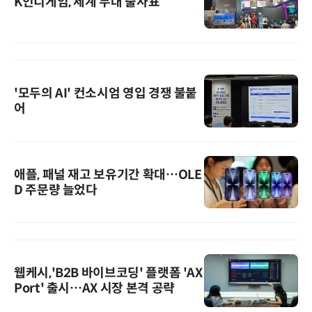
K인디게임, 세계 무대 출사표
'모두의 AI' 컨소시엄 영입 경쟁 불붙
어
애플, 패널 재고 보유기간 확대…OLE
D 주문량 늘었다
웹케시,'B2B 바이브코딩' 플랫폼 'AX
Port' 출시…AX 시장 본격 공략