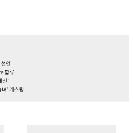
’
’ 선언
ve 합류
매진'
속녀' 캐스팅