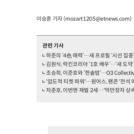
이승훈 기자 (mozart1205@etnews.com)
관련 기사
하준의 ‘4色 매력’…새 프로필 ‘시선 집중
김원식, 락킨코리아 ‘1호 배우’…‘새 도약
조승희, 이준호와 ‘한솥밥’…O3 Collecti
'압도적 티켓 파워'…원어스, 팬콘 '전석 
차준호, 이번엔 재벌 2세…'억만장자 상