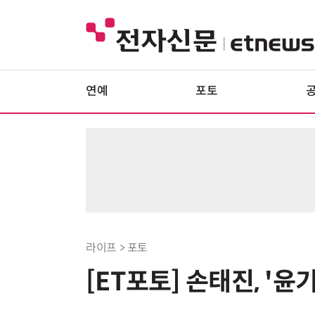
연예
포토
라이프 > 포토
[ET포토] 손태진, '윤