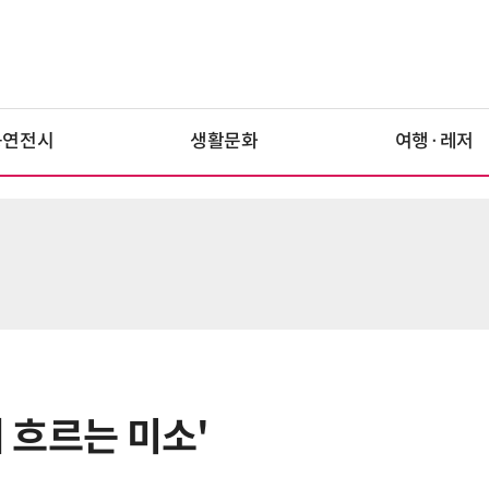
공연전시
생활문화
여행·레저
기 흐르는 미소'