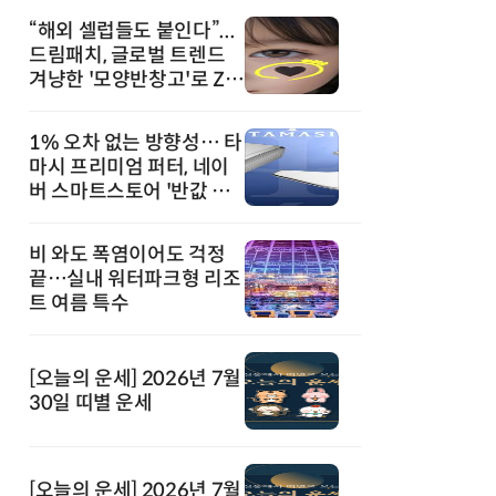
“해외 셀럽들도 붙인다”...
드림패치, 글로벌 트렌드
겨냥한 '모양반창고'로 Z세
대 공략
1% 오차 없는 방향성… 타
마시 프리미엄 퍼터, 네이
버 스마트스토어 '반값 할
인' 돌풍
비 와도 폭염이어도 걱정
끝…실내 워터파크형 리조
트 여름 특수
[오늘의 운세] 2026년 7월
30일 띠별 운세
[오늘의 운세] 2026년 7월