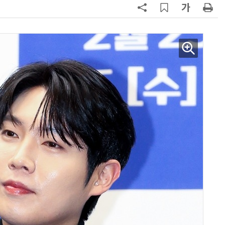
양자컴퓨팅 비즈니스·기술 입문 1-Day 워크샵 - 큐비트·양자 알고리듬·Qiskit 실습으로 이해하는 차세대
업무 자동화 위한 AI ‘세컨드 브레인’ 만들기 1-day 워크숍 - LLM Wiki 