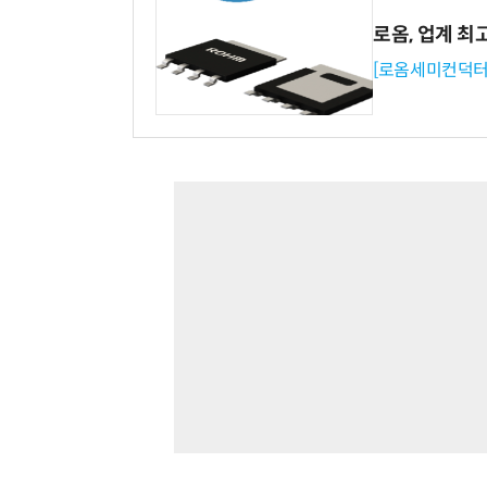
로옴, 업계 최
[로옴세미컨덕터