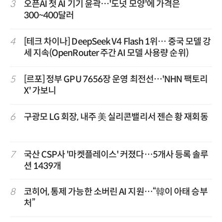
3
오픈AI 첫 AI 기기 윤곽…'도넛 모양'에 가격은
300~400달러
4
[테크 차이나] DeepSeek V4 Flash 1위… 중국 모델 강
세 지속(OpenRouter 주간 AI 모델 사용량 순위)
5
[르포] 정부 GPU 7656장 운영 최전선…'NHN 팩토리
X' 가보니
6
구광모 LG 회장, 내주 美 실리콘밸리서 젠슨 황 재회동
7
국산 CSP사 '마켓플레이스' 커졌다…5개사 등록 솔루
션 1439개
8
코히어, 통제 가능한 소버린 AI 지원…“韓이 아태 승부
처”