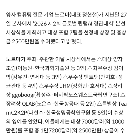
양자 컴퓨팅 전문 기업 노르마(대표 정현철)가 지난달 27
일 본사에서 '2026 제2회 글로벌 퀀텀AI 경진대회' 본선
시상식을 개최하고 대상 포함 7팀을 선정해 상장 및 총상
금 2500만원을 수여했다고 밝혔다.
노르마가 주최·주관한 이날 시상식에서는 △대상 양자
조림(이동원·한국과학기술원 등 3인) △최우수상 김이
박(김유진·연세대 등 3인) △우수상 앤트맨(안지호·성
균관대 등 4인) △우수상 JHM(정화민·호서대) △장려
상 ggoboogi(황성주·퍼시픽노스웨스트국립연구소) △
장려상 QLAB(노은수·한국항공대 등 2인) △특별상 Tea
mC2K2P(나현수·한국생명공학연구원 등 5인)이 수상
의 영예를 안았다. 이들에게는 대상 7000달러(약 1000
만원)를 포함 총 1만7200달러(약 2500만원) 상금이 수