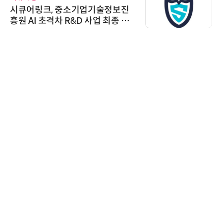
어링크, 중소기업기술정보진
디에스앤지
AI 초격차 R&D 사업 최종 선
26' 참
우르는 
슈퍼솔루
슈퍼솔루션
oolin