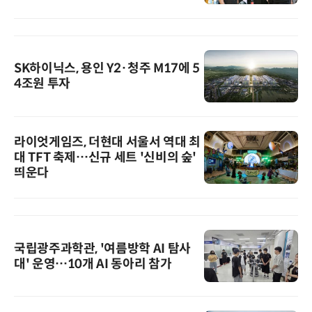
SK하이닉스, 용인 Y2·청주 M17에 5
4조원 투자
라이엇게임즈, 더현대 서울서 역대 최
대 TFT 축제…신규 세트 '신비의 숲'
띄운다
국립광주과학관, '여름방학 AI 탐사
대' 운영…10개 AI 동아리 참가