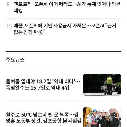
9
앤트로픽·오픈AI 이어 메타도…AI가 통제 벗어나 외부
해킹
10
애플, 오픈AI에 기밀 사용금지 가처분…오픈AI “근거
없는 감정 싸움”
주요뉴스
올여름 열대야 13.7일 '역대 최다'…
폭염일수도 15.7일로 역대 4위
활주로 50℃ 넘는데 쉴 곳 부족…김
영훈 노동부 장관, 김포공항 불시점검