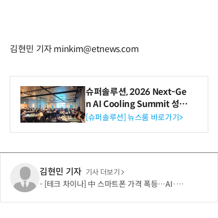
김현민 기자 minkim@etnews.com
슈퍼솔루션, 2026 Next-Ge
n AI Cooling Summit 성황
리 성료
[슈퍼솔루션] 뉴스룸 바로가기>
김현민 기자
기사 더보기
[테크 차이나] 中 스마트폰 가격 폭등…AI·5G로 모바일 산업 패러다임 전환 모색