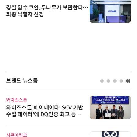
경찰 압수 코인, 두나무가 보관한다…
최종 낙찰자 선정
브랜드 뉴스룸
즈스톤
위고페어
즈스톤, 에이데이타 'SCV 기반
위고페어,
 데이터'에 DQ인증 최고 등급
환(AX
어링크
디에스앤