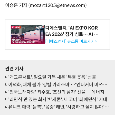
이승훈 기자 (mozart1205@etnews.com)
디에스앤지, 'AI EXPO KOR
EA 2026' 참가 성료… AI 전
생애주기 아우르는 통합 솔루
[디에스앤지] 뉴스룸 바로가기>
션 선봬 [영상]
관련 기사
'개그콘서트', 일요일 가득 채운 '특별 웃음' 선물
이덕화, 대체 불가 '강렬 카리스마'…'언더커버 미쓰홍' 장악
'전국노래자랑' 최수호, '조선의 남자' 선물…'에너지 폭발'
'최민식'만 있는 회사?! '개콘', 새 코너 '최애민식' 기대
유니크 매력 '듬뿍', '음중' 래빈, '사랑하고 싶지 않아' 눈길