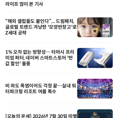
라이프 많이 본 기사
“해외 셀럽들도 붙인다”... 드림패치,
글로벌 트렌드 겨냥한 '모양반창고'로
Z세대 공략
1% 오차 없는 방향성… 타마시 프리
미엄 퍼터, 네이버 스마트스토어 '반
값 할인' 돌풍
비 와도 폭염이어도 걱정 끝…실내 워
터파크형 리조트 여름 특수
[오늘의 운세] 2026년 7월 30일 띠별