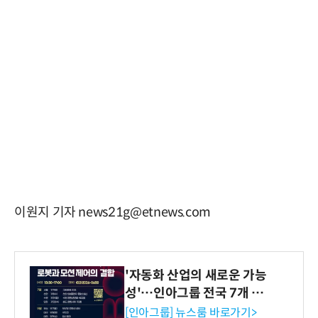
이원지 기자 news21g@etnews.com
'자동화 산업의 새로운 가능
성'…인아그룹 전국 7개 도
시 세미나 페어 개최
[인아그룹] 뉴스룸 바로가기>