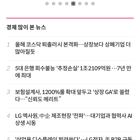
경제 많이 본 뉴스
1
올해 코스닥 퇴출러시 본격화…상장보다 상폐기업 더
많아질듯
2
5대 은행 회수불능 '추정손실' 1조2109억원 …7년 만
에 최대
3
보험설계사, 1200%룰 확대 앞두고 '상장 GA'로 쏠렸
다…“신뢰도 메리트”
4
LG 엑사원, 中企 제조현장 '전파'…대기업과 협력사 AI
상생 시동
5
'상업용 디스플레이 빌려쓴다' …LG전자, 美 B2B 구독