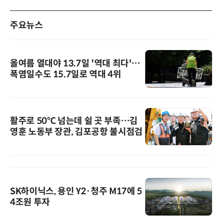
주요뉴스
올여름 열대야 13.7일 '역대 최다'…
폭염일수도 15.7일로 역대 4위
활주로 50℃ 넘는데 쉴 곳 부족…김
영훈 노동부 장관, 김포공항 불시점검
SK하이닉스, 용인 Y2·청주 M17에 5
4조원 투자