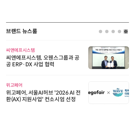
브랜드 뉴스룸
노보센스
노보센스, PWM 고주파 과도 간섭
난제 극복…차량용 전류 감지 증폭
기
시큐어링크
시큐어링크, 중소기업기술정보진
흥원 AI 초격차 R&D 사업 최종 선
정
디에스앤지
디에스앤지, 'AI EXPO KOREA 20
26' 참가 성료… AI 전 생애주기 아