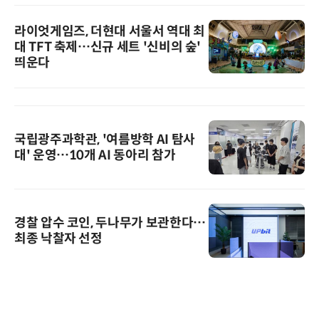
라이엇게임즈, 더현대 서울서 역대 최
대 TFT 축제…신규 세트 '신비의 숲'
띄운다
국립광주과학관, '여름방학 AI 탐사
대' 운영…10개 AI 동아리 참가
경찰 압수 코인, 두나무가 보관한다…
최종 낙찰자 선정