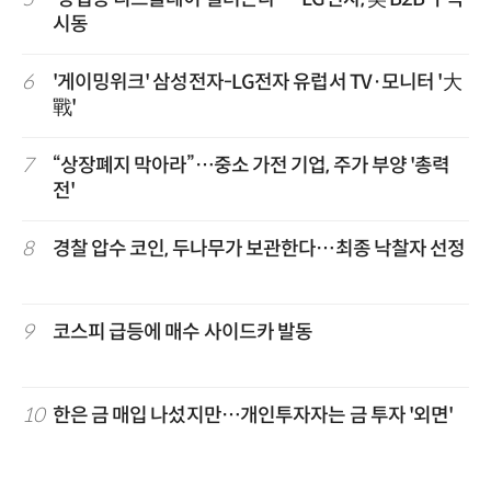
시동
6
'게이밍위크' 삼성전자-LG전자 유럽서 TV·모니터 '大
戰'
7
“상장폐지 막아라”…중소 가전 기업, 주가 부양 '총력
전'
8
경찰 압수 코인, 두나무가 보관한다…최종 낙찰자 선정
9
코스피 급등에 매수 사이드카 발동
10
한은 금 매입 나섰지만…개인투자자는 금 투자 '외면'