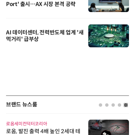
Port' 출시…AX 시장 본격 공략
AI 데이터센터, 전력반도체 업계 '새
먹거리' 급부상
브랜드 뉴스룸
로옴세미컨덕터코리아
로옴, 발진 출력 4배 높인 2세대 테