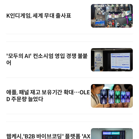
K인디게임, 세계 무대 출사표
'모두의 AI' 컨소시엄 영입 경쟁 불붙
어
애플, 패널 재고 보유기간 확대…OLE
D 주문량 늘었다
웹케시,'B2B 바이브코딩' 플랫폼 'AX