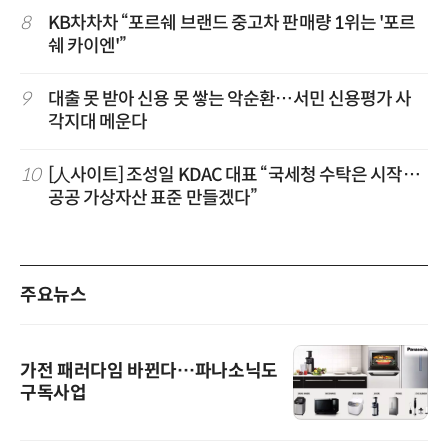
8
KB차차차 “포르쉐 브랜드 중고차 판매량 1위는 '포르
쉐 카이엔'”
9
대출 못 받아 신용 못 쌓는 악순환…서민 신용평가 사
각지대 메운다
10
[人사이트] 조성일 KDAC 대표 “국세청 수탁은 시작…
공공 가상자산 표준 만들겠다”
주요뉴스
가전 패러다임 바뀐다…파나소닉도
구독사업