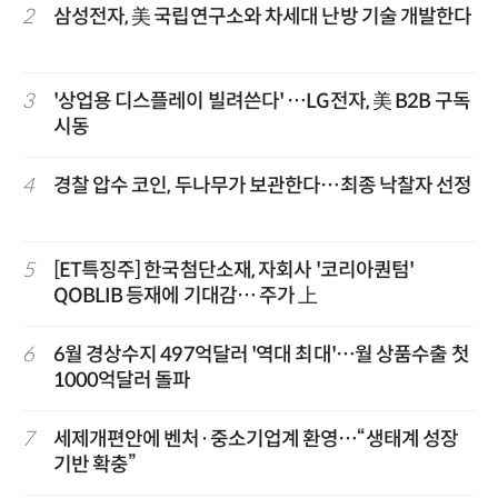
2
삼성전자, 美 국립연구소와 차세대 난방 기술 개발한다
3
'상업용 디스플레이 빌려쓴다' …LG전자, 美 B2B 구독
시동
4
경찰 압수 코인, 두나무가 보관한다…최종 낙찰자 선정
5
[ET특징주] 한국첨단소재, 자회사 '코리아퀀텀'
QOBLIB 등재에 기대감… 주가 上
6
6월 경상수지 497억달러 '역대 최대'…월 상품수출 첫
1000억달러 돌파
7
세제개편안에 벤처·중소기업계 환영…“생태계 성장
기반 확충”