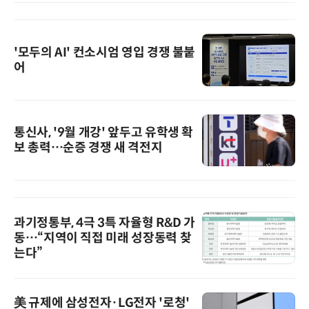
'모두의 AI' 컨소시엄 영입 경쟁 불붙
어
통신사, '9월 개강' 앞두고 유학생 확
보 총력…순증 경쟁 새 격전지
과기정통부, 4극 3특 자율형 R&D 가
동…“지역이 직접 미래 성장동력 찾
는다”
美 규제에 삼성전자·LG전자 '로청'