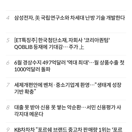
4
삼성전자, 美 국립연구소와 차세대 난방 기술 개발한다
5
[ET특징주] 한국첨단소재, 자회사 '코리아퀀텀'
QOBLIB 등재에 기대감… 주가 上
6
6월 경상수지 497억달러 '역대 최대'…월 상품수출 첫
1000억달러 돌파
7
세제개편안에 벤처·중소기업계 환영…“생태계 성장
기반 확충”
8
대출 못 받아 신용 못 쌓는 악순환…서민 신용평가 사
각지대 메운다
9
KB차차차 “포르쉐 브랜드 중고차 판매량 1위는 '포르