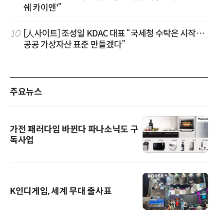
쉐 카이엔'”
10
[人사이트] 조성일 KDAC 대표 “국세청 수탁은 시작…
공공 가상자산 표준 만들겠다”
주요뉴스
가전 패러다임 바뀐다 파나소닉도 구
독사업
K인디게임, 세계 무대 출사표