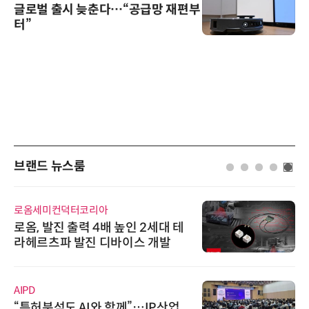
글로벌 출시 늦춘다…“공급망 재편부
터”
브랜드 뉴스룸
로옴세미컨덕터코리아
로옴, 발진 출력 4배 높인 2세대 테
라헤르츠파 발진 디바이스 개발
AIPD
“특허분석도 AI와 함께”…IP산업