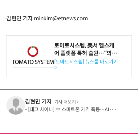
김현민 기자 minkim@etnews.com
토마토시스템, 美서 헬스케
어 플랫폼 특허 출원…“의료
기관·보험사 공략”
[토마토시스템] 뉴스룸 바로가기
>
김현민 기자
기사 더보기
[테크 차이나] 中 스마트폰 가격 폭등…AI·5G로 모바일 산업 패러다임 전환 모색