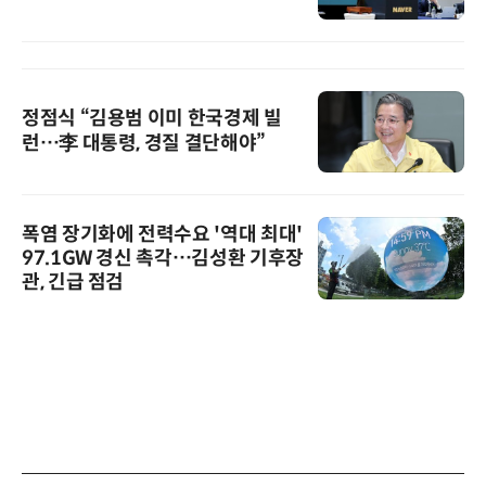
정점식 “김용범 이미 한국경제 빌
런…李 대통령, 경질 결단해야”
폭염 장기화에 전력수요 '역대 최대'
97.1GW 경신 촉각…김성환 기후장
관, 긴급 점검