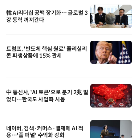
韓 AI리더십 공백 장기화… 글로벌 3
강 동력 꺼져간다
트럼프, '반도체 핵심 원료' 폴리실리
콘 파생상품에 15% 관세
中 통신사, 'AI 토큰'으로 분기 2兆 벌
었다…한국도 사업화 시동
네이버, 검색·커머스·결제에 AI 적
용…'풀 퍼널' 수익화 강화