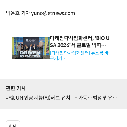
박윤호 기자 yuno@etnews.com
다래전략사업화센터, 'BIO U
SA 2026'서 글로벌 빅파마
와의 비즈니스 미팅 지원…K
[다래전략사업화센터] 뉴스룸 바
로가기>
-바이오 해외 진출 교두보 확
보
관련 기사
韓, UN 인공지능(AI)허브 유치 TF 가동…범정부 유치전 돌입
AI