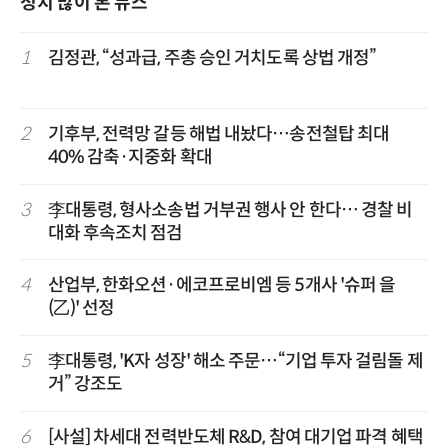
정치 많이 본 뉴스
1
김정관, “성과급, 주총 승인 거치도록 상법 개정”
2
기후부, 전력망 갈등 해법 내놨다…송전철탑 최대
40% 감축·지중화 확대
3
李대통령, 형사소송법 거부권 행사 안 한다… 경찰 비
대화 후속조치 점검
4
산업부, 한화오션·에코프로비엠 등 5개사 '슈퍼 을
(乙)' 선정
5
李대통령, 'K자 성장' 해소 주문…“기업 투자 걸림돌 제
거” 강조도
6
[사설] 차세대 전력반도체 R&D, 참여 대기업 파격 혜택