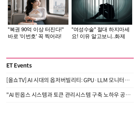
ET Events
[올쇼TV] AI 시대의 옵저버빌리티: GPU·LLM 모니터링부터 AI 기반 장애 대응까지 (8/11 생방송)
"AI 핀옵스 시스템과 토큰 관리시스템 구축 노하우 공개" 잠실 한국광고문화회관 2층 대회의실 (8/21)