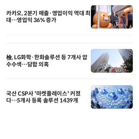
카카오, 2분기 매출·영업이익 역대 최
대…영업익 36% 증가
檢, LG화학·한화솔루션 등 7개사 압
수수색…담합 의혹
국산 CSP사 '마켓플레이스' 커졌
다…5개사 등록 솔루션 1439개