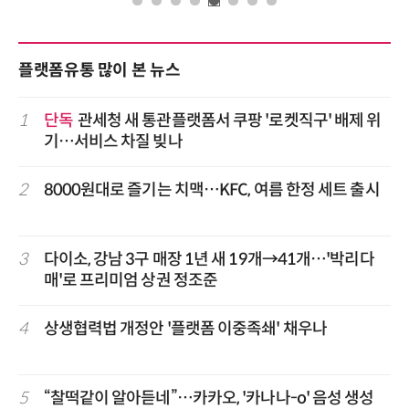
플랫폼유통 많이 본 뉴스
1
단독
관세청 새 통관플랫폼서 쿠팡 '로켓직구' 배제 위
기…서비스 차질 빚나
2
8000원대로 즐기는 치맥…KFC, 여름 한정 세트 출시
3
다이소, 강남 3구 매장 1년 새 19개→41개…'박리다
매'로 프리미엄 상권 정조준
4
상생협력법 개정안 '플랫폼 이중족쇄' 채우나
5
“찰떡같이 알아듣네”…카카오, '카나나-o' 음성 생성