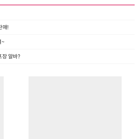
판매!
여~
프장 알바?