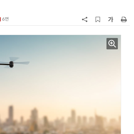
7
'상업용 디스플레이 빌려쓴다' …LG
전자, 美 B2B 구독 시동
6면
8
'게이밍위크' 삼성전자-LG전자 유
서 TV·모니터 '大戰'
9
“상장폐지 막아라”…중소 가전 기업
주가 부양 '총력전'
10
코스피 급등에 매수 사이드카 발동