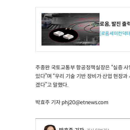
로옴, 발진 출
[로옴세미컨덕터
주종완 국토교통부 항공정책실장은 “실증 사
있다”며 “우리 기술 기반 장비가 산업 현장
겠다”고 말했다.
박효주 기자 phj20@etnews.com