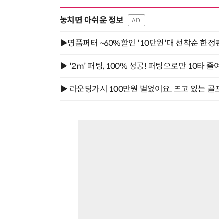
놓치면 아쉬운 정보
AD
▶명품퍼터 ~60%할인 '10만원'대 선착순 한정
▶ '2m' 퍼팅, 100% 성공! 퍼팅으로만 10타 줄
▶ 라운딩가서 100만원 벌었어요. 뜨고 있는 골