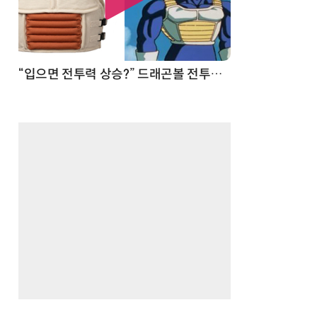
 순간
“입으면 전투력 상승?” 드래곤볼 전투복 닮은 중량조끼