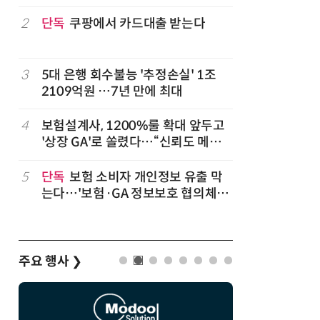
2
단독
쿠팡에서 카드대출 받는다
7
'상업용 
전자, 美 
럽
3
5대 은행 회수불능 '추정손실' 1조
8
'게이밍위
2109억원 …7년 만에 최대
서 TV·모
,
4
보험설계사, 1200%룰 확대 앞두고
9
“상장폐지
'상장 GA'로 쏠렸다…“신뢰도 메리
주가 부양
트”
5
단독
보험 소비자 개인정보 유출 막
10
코스피 급
는다…'보험·GA 정보보호 협의체'
구성
주요 행사
❯