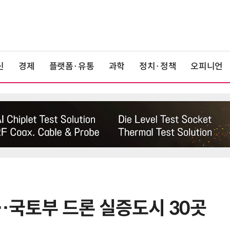
신
경제
플랫폼·유통
과학
정치·정책
오피니언
…국토부 드론 실증도시 30곳
6
LG 엑사원, 中企 제조현장 '전파'…
대기업과 협력사 AI 상생 시동