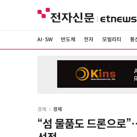
AI·SW
반도체
전자
모빌리티
통
경제
경제
“섬 물품도 드론으로”