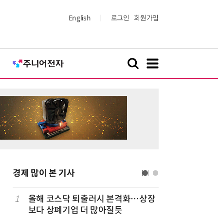
English
로그인
회원가입
경제 많이 본 기사
1
올해 코스닥 퇴출러시 본격화…상장
6
LG 엑사
보다 상폐기업 더 많아질듯
대기업과 