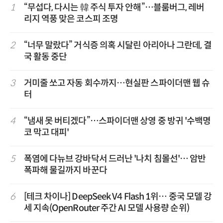
1
“무섭다, 다시는 韓 주식 투자 안해”…블룸버그, 레버
리지 역풍 맞은 코스피 조명
2
“너무 말랐다” 거식증 의혹 시달린 아리아나 그란데, 결
국 활동 중단
3
거미줄 쏘고 자동 회수까지…현실판 스파이더맨 웹 슈
터
4
“냄새 못 버티겠다”…스파이더맨 상영 중 방귀 '수백명
코 막고 대피'
5
폭염에 다뉴브 강바닥서 드러난 '나치 침몰선'… 암반
폭파해 물길까지 바꾼다
6
[테크 차이나] DeepSeek V4 Flash 1위… 중국 모델 강
세 지속(OpenRouter 주간 AI 모델 사용량 순위)