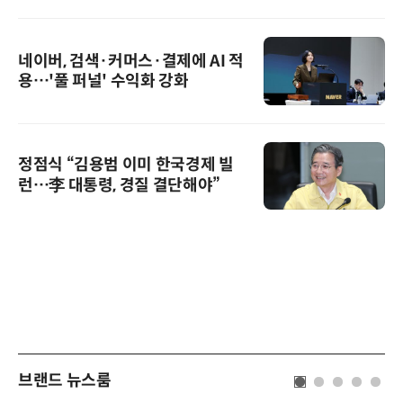
네이버, 검색·커머스·결제에 AI 적
용…'풀 퍼널' 수익화 강화
정점식 “김용범 이미 한국경제 빌
런…李 대통령, 경질 결단해야”
브랜드 뉴스룸