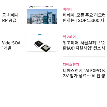
비쉐이
비쉐이, 모든 주요 리모컨 코드 지
원하는 TSOP15300 시리즈 IR 수
신기 출시
위고페어
위고페어, 서울AI허브 '2026 AI 전
환(AX) 지원사업' 컨소시엄 선정
디에스앤지
디에스앤지, 'AI EXPO KOREA 20
26' 참가 성료… AI 전 생애주기 아
우르는 통합 솔루션 선봬