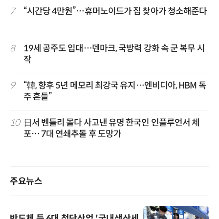
7
“시간당 4만원”…휴머노이드가 집 찾아가 청소해준다
8
19세 공주도 입대…덴마크, 국방력 강화 속 군 복무 시
작
9
“韓, 향후 5년 메모리 최강국 유지…엔비디아, HBM 독
주 흔들”
10
日서 벤틀리 몰다 사고낸 유명 한국인 인플루언서 체
포… 7대 연쇄추돌 후 도망가
주요뉴스
반도체 등 6대 첨단산업 '국내생산세