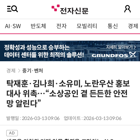
AI·SW
반도체
전자
모빌리티
통신
경제
경제
중기·벤처
탁재훈·김나희·소유미, 노란우산 홍보
대사 위촉…“소상공인 곁 든든한 안전
망 알린다”
발행일 : 2026-03-13 09:06
업데이트 : 2026-03-13 09:06