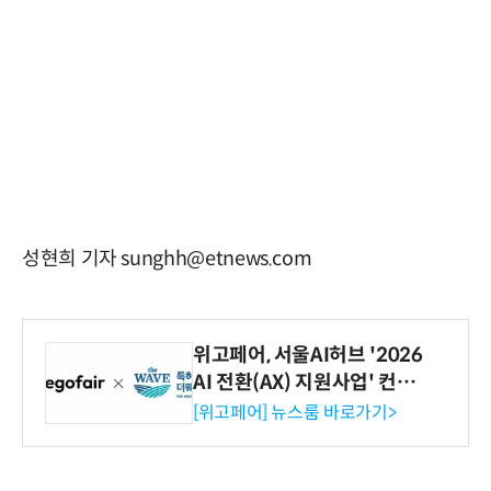
성현희 기자 sunghh@etnews.com
위고페어, 서울AI허브 '2026
AI 전환(AX) 지원사업' 컨소
시엄 선정
[위고페어] 뉴스룸 바로가기>