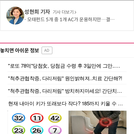
성현희 기자
기사 더보기
모태펀드 5개 중 1개 AC가 운용하지만…결성액 비중은 5.6%
놓치면 아쉬운 정보
AD