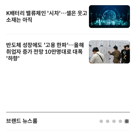
K배터리 밸류체인 '시차'…셀은 웃고
소재는 아직
반도체 성장에도 '고용 한파'…올해
취업자 증가 전망 10만명대로 대폭
'하향'
브랜드 뉴스룸