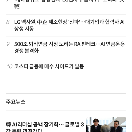
戰'
8
LG 엑사원, 中企 제조현장 '전파'…대기업과 협력사 AI
상생 시동
9
500조 퇴직연금 시장 노리는 RA 핀테크…AI 연금운용
경쟁 본격화
10
코스피 급등에 매수 사이드카 발동
주요뉴스
韓 AI리더십 공백 장기화… 글로벌 3
강 동력 꺼져간다