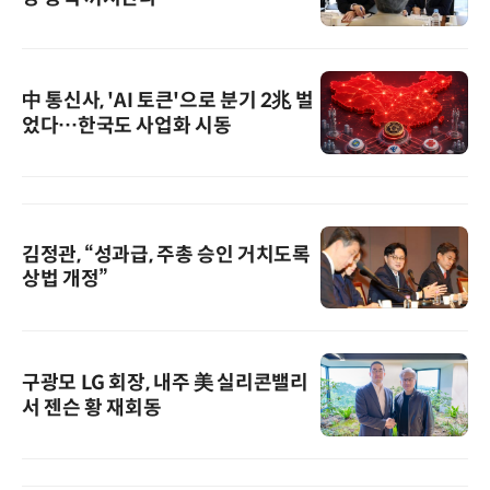
中 통신사, 'AI 토큰'으로 분기 2兆 벌
었다…한국도 사업화 시동
김정관, “성과급, 주총 승인 거치도록
상법 개정”
구광모 LG 회장, 내주 美 실리콘밸리
서 젠슨 황 재회동