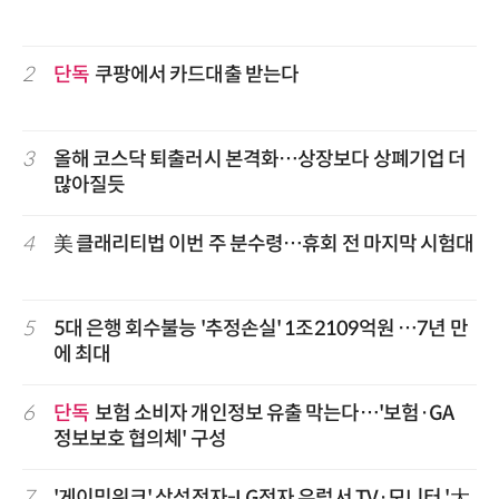
2
단독
쿠팡에서 카드대출 받는다
3
올해 코스닥 퇴출러시 본격화…상장보다 상폐기업 더
많아질듯
4
美 클래리티법 이번 주 분수령…휴회 전 마지막 시험대
5
5대 은행 회수불능 '추정손실' 1조2109억원 …7년 만
에 최대
6
단독
보험 소비자 개인정보 유출 막는다…'보험·GA
정보보호 협의체' 구성
7
'게이밍위크' 삼성전자-LG전자 유럽서 TV·모니터 '大