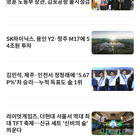
영훈 노동부 장관, 김포공항 불시점검
SK하이닉스, 용인 Y2·청주 M17에 5
4조원 투자
김민석, 제주·인천서 정청래에 '5.67
P%'차 승리…누적 득표도 金 1위
라이엇게임즈, 더현대 서울서 역대 최
대 TFT 축제…신규 세트 '신비의 숲'
띄운다