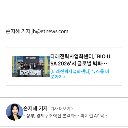
손지혜 기자 jh@etnews.com
다래전략사업화센터, 'BIO U
SA 2026'서 글로벌 빅파마
와의 비즈니스 미팅 지원…K
[다래전략사업화센터] 뉴스룸 바
로가기>
-바이오 해외 진출 교두보 확
보
손지혜 기자
기사 더보기
정부, 경제구조혁신 본격화…'피지컬 AI' 육성·국가자산 관리체계 개편