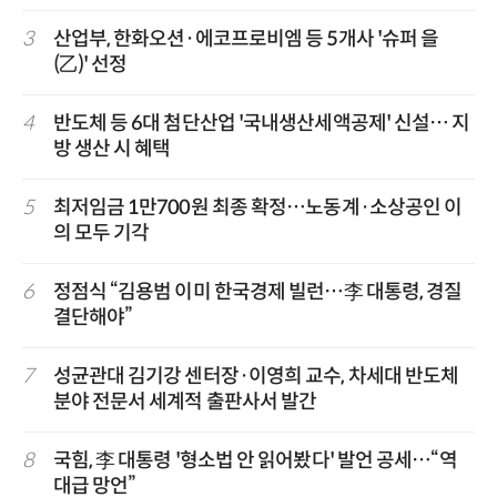
3
산업부, 한화오션·에코프로비엠 등 5개사 '슈퍼 을
(乙)' 선정
4
반도체 등 6대 첨단산업 '국내생산세액공제' 신설… 지
방 생산 시 혜택
5
최저임금 1만700원 최종 확정…노동계·소상공인 이
의 모두 기각
6
정점식 “김용범 이미 한국경제 빌런…李 대통령, 경질
결단해야”
7
성균관대 김기강 센터장·이영희 교수, 차세대 반도체
분야 전문서 세계적 출판사서 발간
8
국힘, 李 대통령 '형소법 안 읽어봤다' 발언 공세…“역
대급 망언”