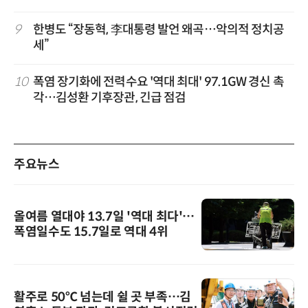
9
한병도 “장동혁, 李대통령 발언 왜곡…악의적 정치공
세”
10
폭염 장기화에 전력수요 '역대 최대' 97.1GW 경신 촉
각…김성환 기후장관, 긴급 점검
주요뉴스
올여름 열대야 13.7일 '역대 최다'…
폭염일수도 15.7일로 역대 4위
활주로 50℃ 넘는데 쉴 곳 부족…김