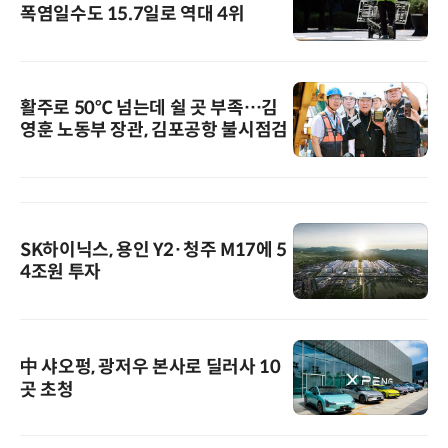
폭염일수도 15.7일로 역대 4위
활주로 50℃ 넘는데 쉴 곳 부족…김
영훈 노동부 장관, 김포공항 불시점검
SK하이닉스, 용인 Y2·청주 M17에 5
4조원 투자
中 샤오펑, 광저우 본사로 딜러사 10
곳 초청