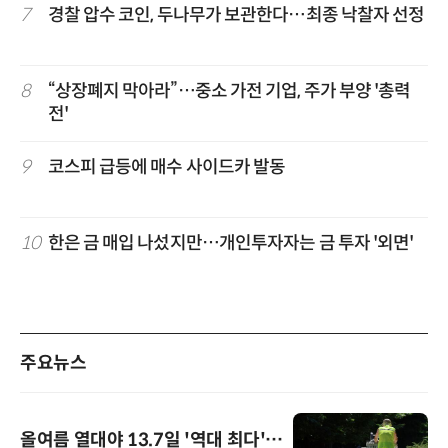
7
경찰 압수 코인, 두나무가 보관한다…최종 낙찰자 선정
8
“상장폐지 막아라”…중소 가전 기업, 주가 부양 '총력
전'
9
코스피 급등에 매수 사이드카 발동
10
한은 금 매입 나섰지만…개인투자자는 금 투자 '외면'
주요뉴스
올여름 열대야 13.7일 '역대 최다'…