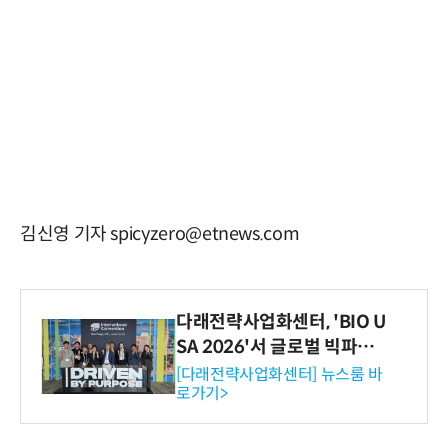
김신영 기자 spicyzero@etnews.com
다래전략사업화센터, 'BIO U
SA 2026'서 글로벌 빅파마
와의 비즈니스 미팅 지원…K
[다래전략사업화센터] 뉴스룸 바
로가기>
-바이오 해외 진출 교두보 확
보