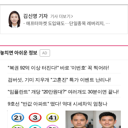
김신영 기자
기사 더보기
애프터마켓 도입돼도…단일종목 레버리지, 거래 가능성 희박
놓치면 아쉬운 정보
AD