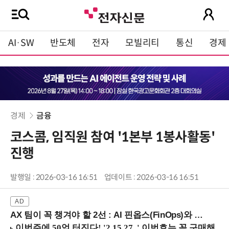
AI·SW
반도체
전자
모빌리티
통신
경제
경제
금융
코스콤, 임직원 참여 '1본부 1봉사활동'
진행
발행일 : 2026-03-16 16:51
업데이트 : 2026-03-16 16:51
AX 팀이 꼭 챙겨야 할 2선 : AI 핀옵스(FinOps)와 토큰 거버넌스 (8/21 잠실역)