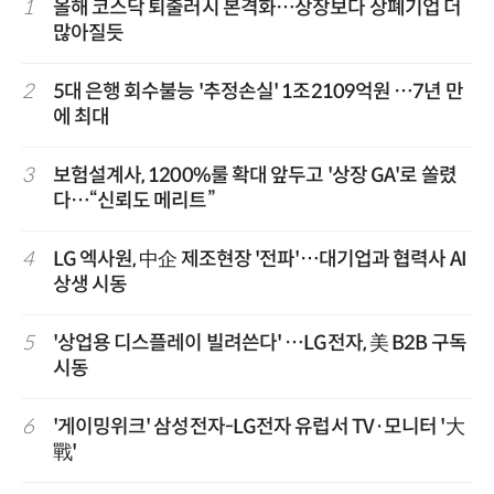
1
올해 코스닥 퇴출러시 본격화…상장보다 상폐기업 더
많아질듯
2
5대 은행 회수불능 '추정손실' 1조2109억원 …7년 만
에 최대
3
보험설계사, 1200%룰 확대 앞두고 '상장 GA'로 쏠렸
다…“신뢰도 메리트”
4
LG 엑사원, 中企 제조현장 '전파'…대기업과 협력사 AI
상생 시동
5
'상업용 디스플레이 빌려쓴다' …LG전자, 美 B2B 구독
시동
6
'게이밍위크' 삼성전자-LG전자 유럽서 TV·모니터 '大
戰'