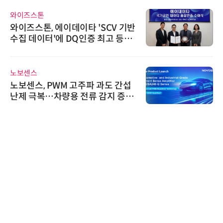
와이즈스톤
와이즈스톤, 에이데이타 'SCV 기반
수집 데이터'에 DQ인증 최고 등급
수여
노보센스
노보센스, PWM 고주파 과도 간섭
난제 극복…차량용 전류 감지 증폭
기