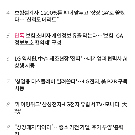
4
보험설계사, 1200%룰 확대 앞두고 '상장 GA'로 쏠렸
다…“신뢰도 메리트”
5
단독
보험 소비자 개인정보 유출 막는다…'보험·GA
정보보호 협의체' 구성
6
LG 엑사원, 中企 제조현장 '전파'…대기업과 협력사 AI
상생 시동
7
'상업용 디스플레이 빌려쓴다' …LG전자, 美 B2B 구독
시동
8
'게이밍위크' 삼성전자-LG전자 유럽서 TV·모니터 '大
戰'
9
“상장폐지 막아라”…중소 가전 기업, 주가 부양 '총력
전'