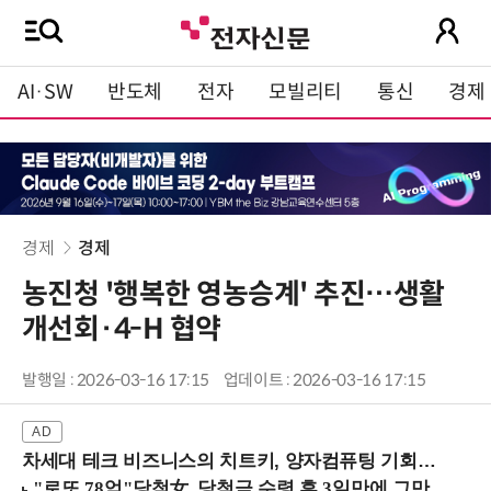
AI·SW
반도체
전자
모빌리티
통신
경제
경제
경제
농진청 '행복한 영농승계' 추진…생활
개선회·4-H 협약
발행일 : 2026-03-16 17:15
업데이트 : 2026-03-16 17:15
차세대 테크 비즈니스의 치트키, 양자컴퓨팅 기회를 선점하라! (8/28 강남역)