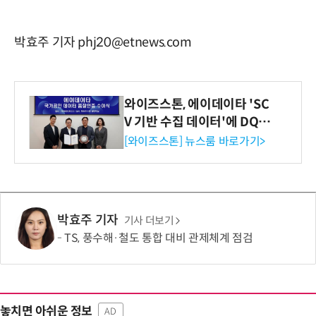
박효주 기자 phj20@etnews.com
와이즈스톤, 에이데이타 'SC
V 기반 수집 데이터'에 DQ인
증 최고 등급 수여
[와이즈스톤] 뉴스룸 바로가기>
박효주 기자
기사 더보기
TS, 풍수해·철도 통합 대비 관제체계 점검
놓치면 아쉬운 정보
AD