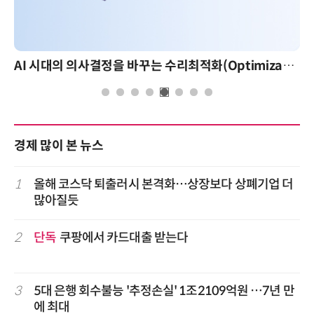
AI 시대의 의사결정을 바꾸는 수리최적화(Optimization): 실제 산업 적용 사례와 활용 전략
경제 많이 본 뉴스
1
올해 코스닥 퇴출러시 본격화…상장보다 상폐기업 더
많아질듯
2
단독
쿠팡에서 카드대출 받는다
3
5대 은행 회수불능 '추정손실' 1조2109억원 …7년 만
에 최대