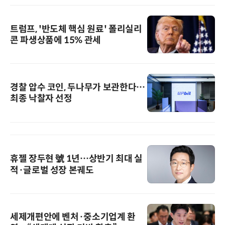
트럼프, '반도체 핵심 원료' 폴리실리
콘 파생상품에 15% 관세
경찰 압수 코인, 두나무가 보관한다…
최종 낙찰자 선정
휴젤 장두현 號 1년…상반기 최대 실
적·글로벌 성장 본궤도
세제개편안에 벤처·중소기업계 환