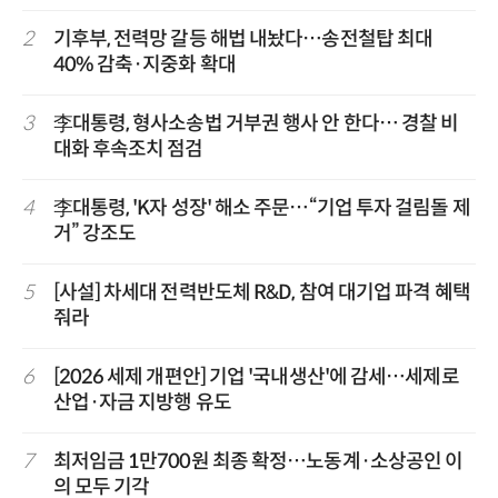
2
기후부, 전력망 갈등 해법 내놨다…송전철탑 최대
40% 감축·지중화 확대
3
李대통령, 형사소송법 거부권 행사 안 한다… 경찰 비
대화 후속조치 점검
4
李대통령, 'K자 성장' 해소 주문…“기업 투자 걸림돌 제
거” 강조도
5
[사설] 차세대 전력반도체 R&D, 참여 대기업 파격 혜택
줘라
6
[2026 세제 개편안] 기업 '국내생산'에 감세…세제로
산업·자금 지방행 유도
7
최저임금 1만700원 최종 확정…노동계·소상공인 이
의 모두 기각