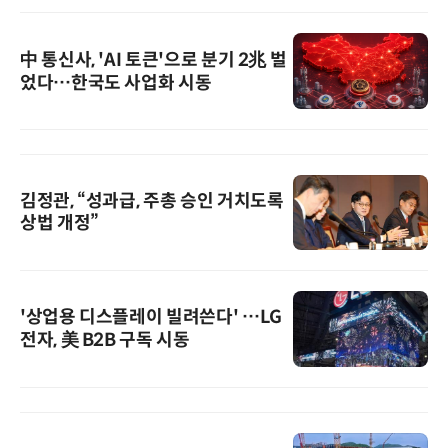
中 통신사, 'AI 토큰'으로 분기 2兆 벌
었다…한국도 사업화 시동
김정관, “성과급, 주총 승인 거치도록
상법 개정”
'상업용 디스플레이 빌려쓴다' …LG
전자, 美 B2B 구독 시동