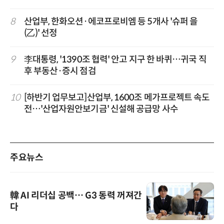
8
산업부, 한화오션·에코프로비엠 등 5개사 '슈퍼 을
(乙)' 선정
9
李대통령, '1390조 협력' 안고 지구 한 바퀴…귀국 직
후 부동산·증시 점검
10
[하반기 업무보고]산업부, 1600조 메가프로젝트 속도
전…'산업자원안보기금' 신설해 공급망 사수
주요뉴스
韓 AI 리더십 공백… G3 동력 꺼져간
다