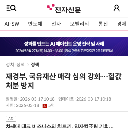
AI·SW
반도체
전자
모빌리티
통신
경제
정치·정책
정책
재경부, 국유재산 매각 심의 강화…헐값
처분 방지
발행일 : 2026-03-17 10:18
업데이트 : 2026-03-17 10:18
지면 :
2026-03-18
5면
차세대 테크 비즈니스의 치트키, 양자컴퓨팅 기회를 선점하라! (8/28 강남역)