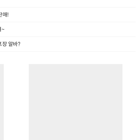
판매!
여~
프장 알바?