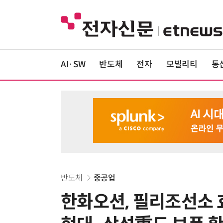
AI·SW
반도체
전자
모빌리티
통
반도체
중공업
한화오션, 필리조선소 