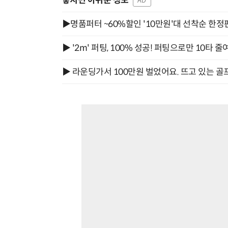
놓치면 아쉬운 정보
AD
▶명품퍼터 ~60%할인 '10만원'대 선착순 한정
▶ '2m' 퍼팅, 100% 성공! 퍼팅으로만 10타 줄
▶ 라운딩가서 100만원 벌었어요. 뜨고 있는 골