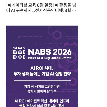
[AI네이티브 교육 8월 일정] AI 활용을 넘
어 AI 구현까지...전자신문인터넷, 8월 실
전 교육·워크숍 개최 발행일 : 2026-07-
23 10:46