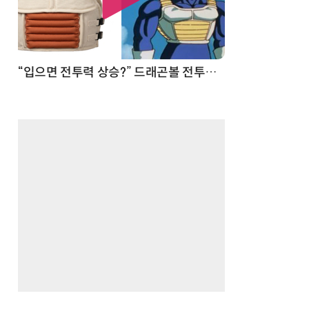
 순간
“입으면 전투력 상승?” 드래곤볼 전투복 닮은 중량조끼