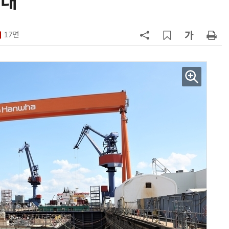
확대
7
[사설] 차세대 전력반도체 R&D, 참
여 대기업 파격 혜택 줘라
17면
8
CSOT, '잉크젯 OLED'로 모니터·노
트북 공략 본격화…MSI 모니터 공
9
소프트피브이·성균관대, 실내용 3
원 구형 태양전지 IEC 국제표준 개
과제 공식 승인
10
인텔 오하이오 팹 '초과근무' 공사 가
속…외부 파트너 유치 포석