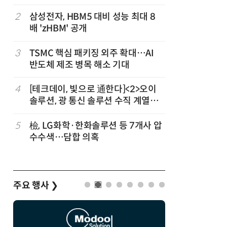
2
삼성전자, HBM5 대비 성능 최대 8
7
[사설] 
배 'zHBM' 공개
여 대기업
3
TSMC 핵심 패키징 외주 확대…AI
8
CSOT, 
개
반도체 제조 병목 해소 기대
트북 공략
차
4
[테크데이, 빛으로 通한다]<2>오이
9
소프트피브
발
솔루션, 광 통신 솔루션 수직 계열
원 구형 
화…'실리콘 포토닉스·CPO 집중 공
과제 공식
략'
5
檢, LG화학·한화솔루션 등 7개사 압
10
인텔 오하
수수색…담합 의혹
속…외부 
주요 행사
❯