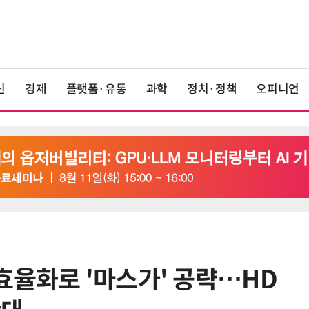
신
경제
플랫폼·유통
과학
정치·정책
오피니언
효율화로 '마스가' 공략…HD
6
AMD, 데이터센터 매출 2배 급증…2
분기 사상 최대 매출