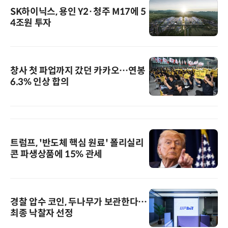
SK하이닉스, 용인 Y2·청주 M17에 5
4조원 투자
창사 첫 파업까지 갔던 카카오…연봉
6.3% 인상 합의
트럼프, '반도체 핵심 원료' 폴리실리
콘 파생상품에 15% 관세
경찰 압수 코인, 두나무가 보관한다…
최종 낙찰자 선정