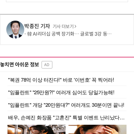
박종진 기자
기사 더보기
韓 AI리더십 공백 장기화… 글로벌 3강 동력 꺼져간다
놓치면 아쉬운 정보
AD