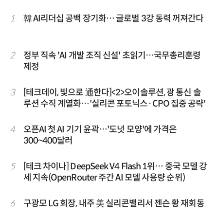
1
韓 AI리더십 공백 장기화… 글로벌 3강 동력 꺼져간다
2
정부 직속 'AI 개발 조직 신설' 초읽기…국무총리훈령
제정
3
[테크데이, 빛으로 通한다]<2>오이솔루션, 광 통신 솔
루션 수직 계열화…'실리콘 포토닉스·CPO 집중 공략'
4
오픈AI 첫 AI 기기 윤곽…'도넛 모양'에 가격은
300~400달러
5
[테크 차이나] DeepSeek V4 Flash 1위… 중국 모델 강
세 지속(OpenRouter 주간 AI 모델 사용량 순위)
6
구광모 LG 회장, 내주 美 실리콘밸리서 젠슨 황 재회동