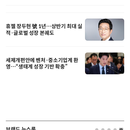
휴젤 장두현 號 1년…상반기 최대 실
적·글로벌 성장 본궤도
세제개편안에 벤처·중소기업계 환
영…“생태계 성장 기반 확충”
브랜드 뉴스룸