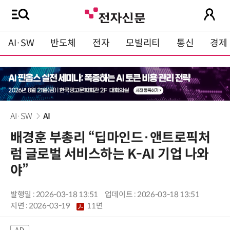
AI·SW
반도체
전자
모빌리티
통신
경제
AI·SW
AI
배경훈 부총리 “딥마인드·앤트로픽처
럼 글로벌 서비스하는 K-AI 기업 나와
야”
발행일 : 2026-03-18 13:51
업데이트 : 2026-03-18 13:51
지면 :
2026-03-19
11면