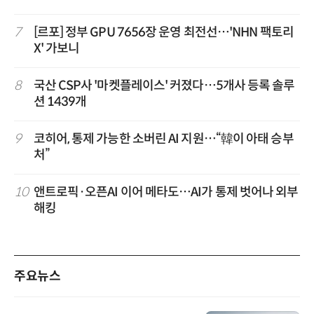
7
[르포] 정부 GPU 7656장 운영 최전선…'NHN 팩토리
X' 가보니
8
국산 CSP사 '마켓플레이스' 커졌다…5개사 등록 솔루
션 1439개
9
코히어, 통제 가능한 소버린 AI 지원…“韓이 아태 승부
처”
10
앤트로픽·오픈AI 이어 메타도…AI가 통제 벗어나 외부
해킹
주요뉴스