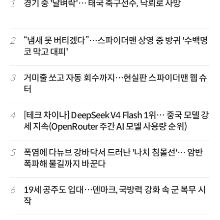
1
경기 중 '날벼락'… 태국 축구선수, 낙뢰로 사망
2
“냄새 못 버티겠다”…스파이더맨 상영 중 방귀 '수백명
코 막고 대피'
3
거미줄 쏘고 자동 회수까지…현실판 스파이더맨 웹 슈
터
4
[테크 차이나] DeepSeek V4 Flash 1위… 중국 모델 강
세 지속(OpenRouter 주간 AI 모델 사용량 순위)
5
폭염에 다뉴브 강바닥서 드러난 '나치 침몰선'… 암반
폭파해 물길까지 바꾼다
6
19세 공주도 입대…덴마크, 국방력 강화 속 군 복무 시
작