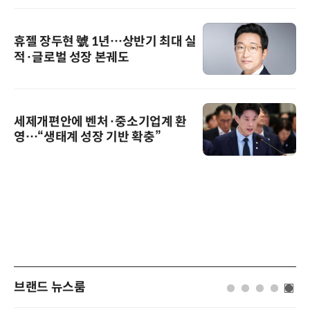
휴젤 장두현 號 1년…상반기 최대 실
적·글로벌 성장 본궤도
세제개편안에 벤처·중소기업계 환
영…“생태계 성장 기반 확충”
브랜드 뉴스룸