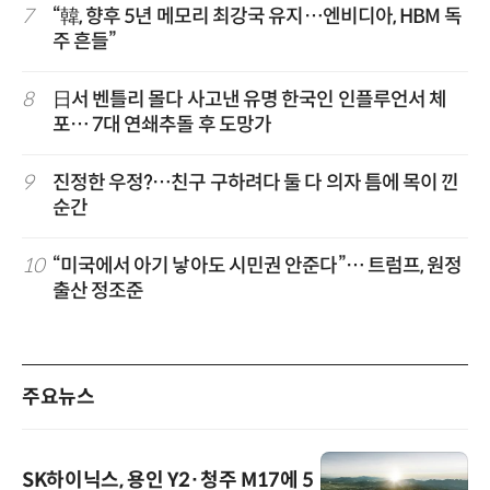
7
“韓, 향후 5년 메모리 최강국 유지…엔비디아, HBM 독
주 흔들”
8
日서 벤틀리 몰다 사고낸 유명 한국인 인플루언서 체
포… 7대 연쇄추돌 후 도망가
9
진정한 우정?…친구 구하려다 둘 다 의자 틈에 목이 낀
순간
10
“미국에서 아기 낳아도 시민권 안준다”… 트럼프, 원정
출산 정조준
주요뉴스
SK하이닉스, 용인 Y2·청주 M17에 5