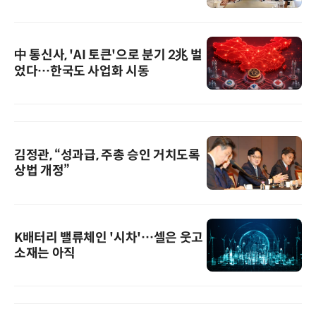
中 통신사, 'AI 토큰'으로 분기 2兆 벌
었다…한국도 사업화 시동
김정관, “성과급, 주총 승인 거치도록
상법 개정”
K배터리 밸류체인 '시차'…셀은 웃고
소재는 아직