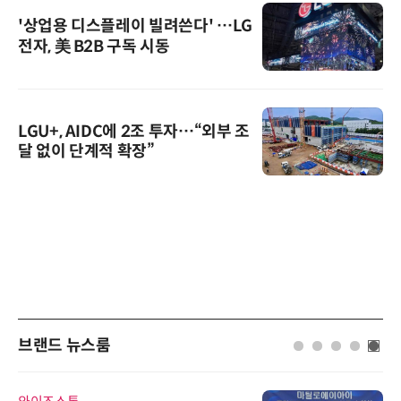
'상업용 디스플레이 빌려쓴다' …LG
전자, 美 B2B 구독 시동
LGU+, AIDC에 2조 투자…“외부 조
달 없이 단계적 확장”
브랜드 뉴스룸