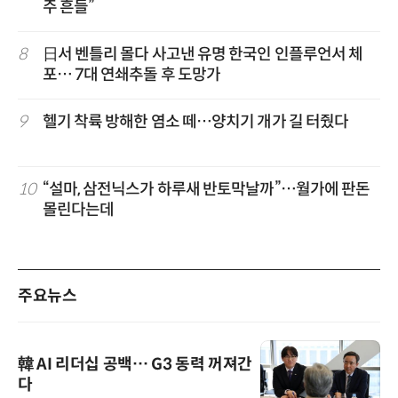
주 흔들”
8
日서 벤틀리 몰다 사고낸 유명 한국인 인플루언서 체
포… 7대 연쇄추돌 후 도망가
9
헬기 착륙 방해한 염소 떼…양치기 개가 길 터줬다
10
“설마, 삼전닉스가 하루새 반토막날까”…월가에 판돈
몰린다는데
주요뉴스
韓 AI 리더십 공백… G3 동력 꺼져간
다