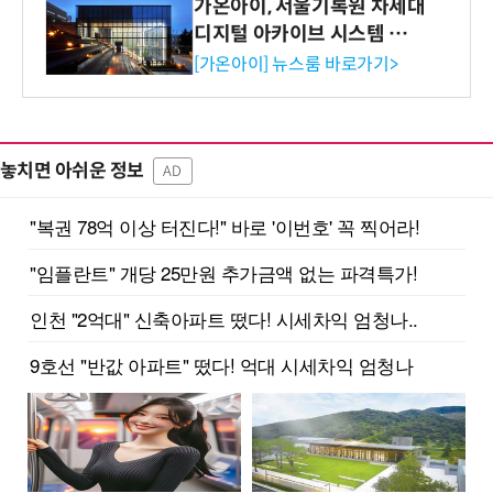
가온아이, 서울기록원 차세대
디지털 아카이브 시스템 구축
수행
[가온아이] 뉴스룸 바로가기>
놓치면 아쉬운 정보
AD