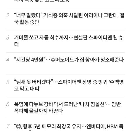
리지 역풍 맞은 코스피 조명
2
“너무 말랐다” 거식증 의혹 시달린 아리아나 그란데, 결
국 활동 중단
3
거미줄 쏘고 자동 회수까지…현실판 스파이더맨 웹 슈
터
4
“시간당 4만원”…휴머노이드가 집 찾아가 청소해준다
5
“냄새 못 버티겠다”…스파이더맨 상영 중 방귀 '수백명
코 막고 대피'
6
폭염에 다뉴브 강바닥서 드러난 '나치 침몰선'… 암반
폭파해 물길까지 바꾼다
7
“韓, 향후 5년 메모리 최강국 유지…엔비디아, HBM 독