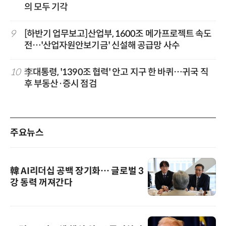
의 모두 기각
9
[하반기 업무보고]산업부, 1600조 메가프로젝트 속도
전…'산업자원안보기금' 신설해 공급망 사수
10
李대통령, '1390조 협력' 안고 지구 한 바퀴…귀국 직
후 부동산·증시 점검
주요뉴스
韓 AI리더십 공백 장기화… 글로벌 3
강 동력 꺼져간다