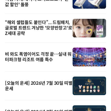
값 할인' 돌풍
“해외 셀럽들도 붙인다”... 드림패치,
글로벌 트렌드 겨냥한 '모양반창고'로
Z세대 공략
비 와도 폭염이어도 걱정 끝…실내 워
터파크형 리조트 여름 특수
[오늘의 운세] 2026년 7월 30일 띠별
운세