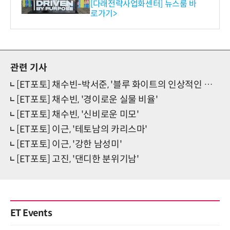
와의 비즈니스 미팅 지원…K
[다래전략사업화센터] 뉴스룸 바
로가기>
-바이오 해외 진출 교두보 확
보
관련 기사
[ET포토] 채수빈-박서준, '블루 화이트의 인상적인 조합'
[ET포토] 채수빈, '경이로운 실물 비율'
[ET포토] 채수빈, '신비로운 미모'
[ET포토] 이근, '테토남의 카리스마'
[ET포토] 이근, '강한 남성미'
[ET포토] 고진, '댄디한 분위기남'
ET Events