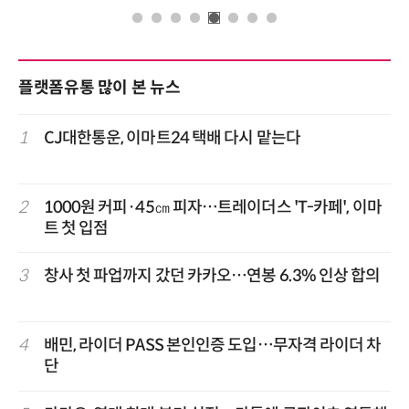
플랫폼유통 많이 본 뉴스
1
CJ대한통운, 이마트24 택배 다시 맡는다
2
1000원 커피·45㎝ 피자…트레이더스 'T-카페', 이마
트 첫 입점
3
창사 첫 파업까지 갔던 카카오…연봉 6.3% 인상 합의
4
배민, 라이더 PASS 본인인증 도입…무자격 라이더 차
단