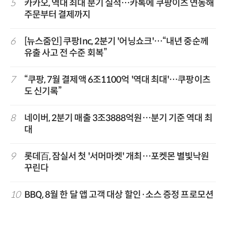
5
카카오, 역대 최대 분기 실적…카톡에 쿠팡이츠 연동해
주문부터 결제까지
6
[뉴스줌인] 쿠팡Inc, 2분기 '어닝쇼크'…“내년 중순께
유출 사고 전 수준 회복”
7
“쿠팡, 7월 결제액 6조1100억 '역대 최대'…쿠팡이츠
도 신기록”
8
네이버, 2분기 매출 3조3888억원…분기 기준 역대 최
대
9
롯데百, 잠실서 첫 '서머마켓' 개최…포켓몬 별빛낙원
꾸린다
10
BBQ, 8월 한 달 앱 고객 대상 할인·소스 증정 프로모션