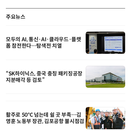
주요뉴스
모두의 AI, 통신·AI·클라우드·플랫
폼 참전한다…탐색전 치열
“SK하이닉스, 중국 충칭 패키징공장
지분매각 등 검토”
활주로 50℃ 넘는데 쉴 곳 부족…김
영훈 노동부 장관, 김포공항 불시점검