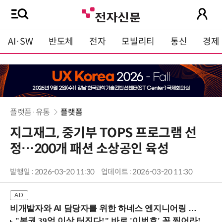
AI·SW
반도체
전자
모빌리티
통신
경제
플랫폼·유통
플랫폼
지그재그, 중기부 TOPS 프로그램 선
정…200개 패션 소상공인 육성
발행일 : 2026-03-20 11:30
업데이트 : 2026-03-20 11:30
비개발자와 AI 담당자를 위한 하네스 엔지니어링 입문과정 (8/20 신논현역)