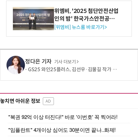
위엠비, '2025 첨단안전산업
인의 밤' 한국가스안전공사
사장상 수상
[위엠비] 뉴스룸 바로가기>
정다은 기자
기사 더보기
GS25 와인25플러스, 김선우·김물길 작가 협업 아트라벨 와인 2종 출시
놓치면 아쉬운 정보
AD