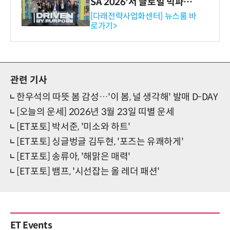
SA 2026'서 글로벌 빅파마
와의 비즈니스 미팅 지원…K
[다래전략사업화센터] 뉴스룸 바
로가기>
-바이오 해외 진출 교두보 확
보
관련 기사
한우석의 따뜻 봄 감성…'이 봄, 널 생각해' 발매 D-DAY
[오늘의 운세] 2026년 3월 23일 띠별 운세
[ET포토] 박서준, '미소와 하트'
[ET포토] 싱글벙글 김두현, '포즈는 유쾌하게'
[ET포토] 송류아, '해맑은 매력'
[ET포토] 뱀프, '시선잡는 올 레더 패션'
ET Events