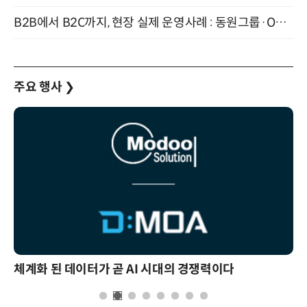
B2B에서 B2C까지, 현장 실제 운영사례 : 동원그룹·OCI·다이닝브랜즈그룹·당근 (8/27)
주요 행사
❯
체계화 된 데이터가 곧 AI 시대의 경쟁력이다