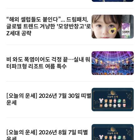
“해외 셀럽들도 붙인다”... 드림패치,
글로벌 트렌드 겨냥한 '모양반창고'로
Z세대 공략
비 와도 폭염이어도 걱정 끝…실내 워
터파크형 리조트 여름 특수
[오늘의 운세] 2026년 7월 30일 띠별
운세
[오늘의 운세] 2026년 8월 7일 띠별
운세