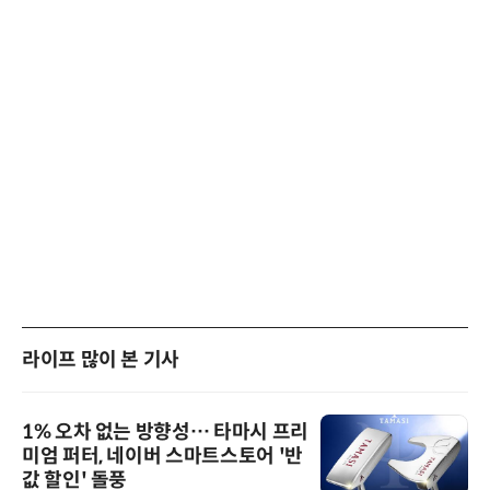
라이프 많이 본 기사
1% 오차 없는 방향성… 타마시 프리
미엄 퍼터, 네이버 스마트스토어 '반
값 할인' 돌풍