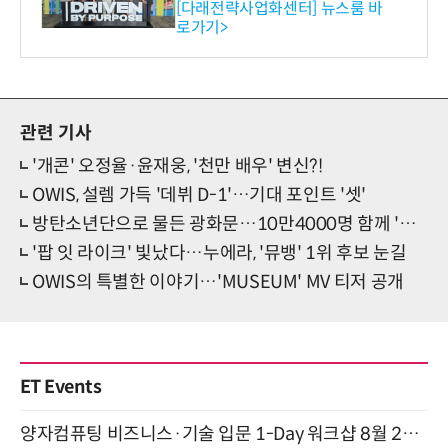
와의 비즈니스 미팅 지원…K
[다래전략사업화센터] 뉴스룸 바
로가기>
-바이오 해외 진출 교두보 확
보
관련 기사
'개콘' 오정율·윤재웅, '천만 배우' 변신?!
OWIS, 설렘 가득 '데뷔 D-1'…기대 포인트 '셋'
방탄소년단으로 물든 광화문…10만4000명 함께 '압도적 귀환'
'팝 잇 라이크' 빛났다…누에라, '뮤뱅' 1위 후보 눈길
OWIS의 특별한 이야기…'MUSEUM' MV 티저 공개
ET Events
양자컴퓨팅 비즈니스·기술 입문 1-Day 워크샵 8월 28일 개최